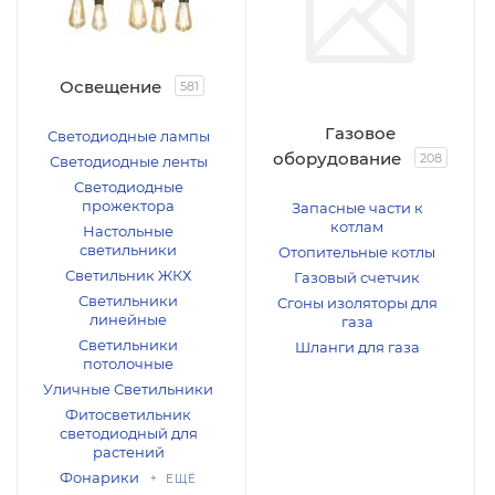
Освещение
581
Газовое
Светодиодные лампы
оборудование
208
Светодиодные ленты
Светодиодные
прожектора
Запасные части к
котлам
Настольные
светильники
Отопительные котлы
Светильник ЖКХ
Газовый счетчик
Светильники
Сгоны изоляторы для
линейные
газа
Светильники
Шланги для газа
потолочные
Уличные Светильники
Фитосветильник
светодиодный для
растений
Фонарики
+ ЕЩЁ