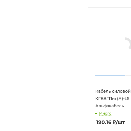
81.32
₽
/м
Кабель силово
КГВВГПнг(А)-LS 
Альфакабель
Много