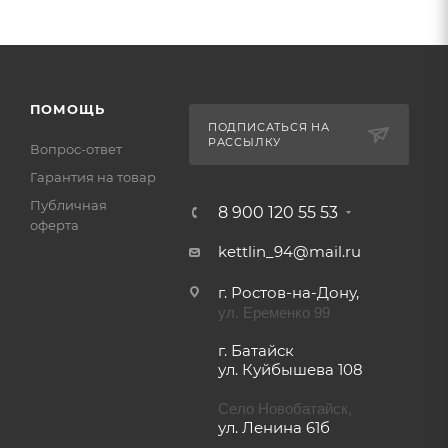
ПОМОЩЬ
ПОДПИСАТЬСЯ НА
РАССЫЛКУ
Вопрос-ответ
Гарантия на товар
Публичная
8 900 120 55 53
оферта
kettlin_94@mail.ru
г. Ростов-на-Дону,
ул. Еременко 99
г. Батайск
ул. Куйбышева 108
Село Новобатайск,