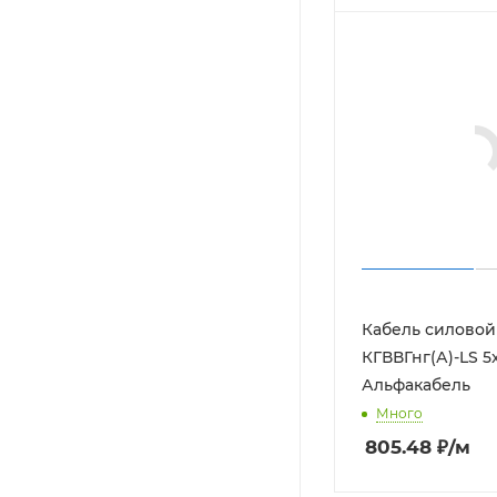
190.16
₽
/шт
Кабель силово
КГВВГнг(А)-LS 5
Альфакабель
Много
805.48
₽
/м