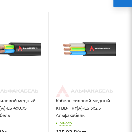
силовой медный
Кабель силовой медный
А)-LS 4x0,75
КГВВ-Пнг(А)-LS 3х2,5
бель
Альфакабель
Много