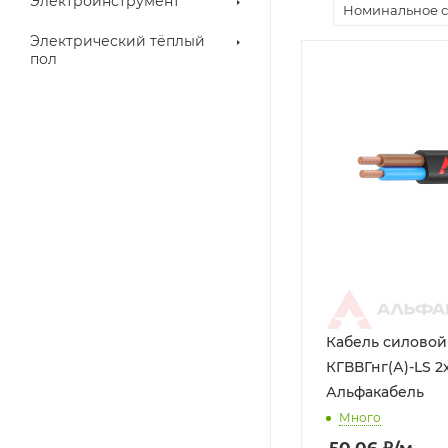
Электроинструмент
Номинальное с
Электрический тёплый
пол
Кабель силово
КГВВГнг(А)-LS 2x
Альфакабель
Много