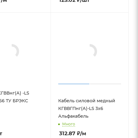
₽
/м
125.02
₽
/шт
ГВВнг(А) -LS
,66 ТУ БРЭКС
Кабель силовой медный
КГВВГПнг(А)-LS 3x6
Альфакабель
Много