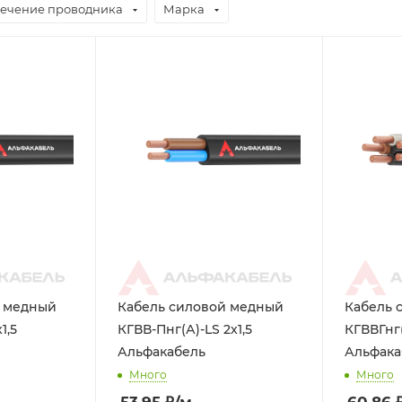
ечение проводника
Марка
й медный
Кабель силовой медный
Кабель 
1,5
КГВВ-Пнг(А)-LS 2х1,5
КГВВГнг(
Альфакабель
Альфака
Много
Много