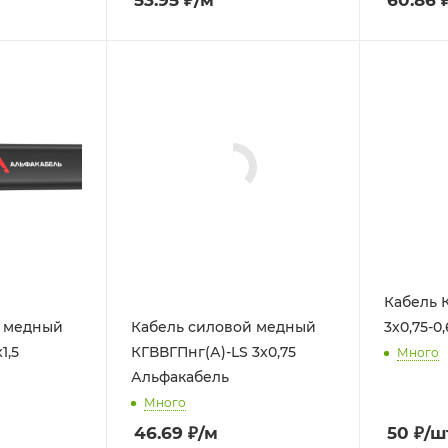
53.95
₽
/м
60.86
Кабель К
3х0,75-0
й медный
Кабель силовой медный
Много
1,5
КГВВГПнг(А)-LS 3x0,75
Альфакабель
Много