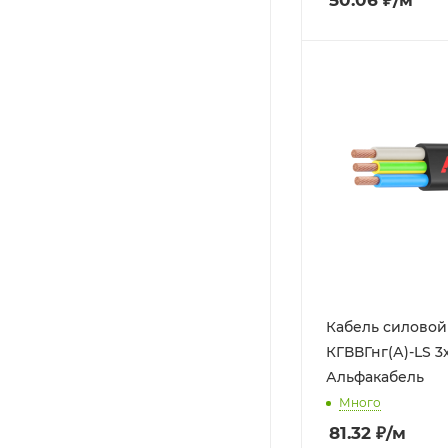
50.06
₽
/м
Кабель силово
КГВВГнг(А)-LS 3x
Альфакабель
Много