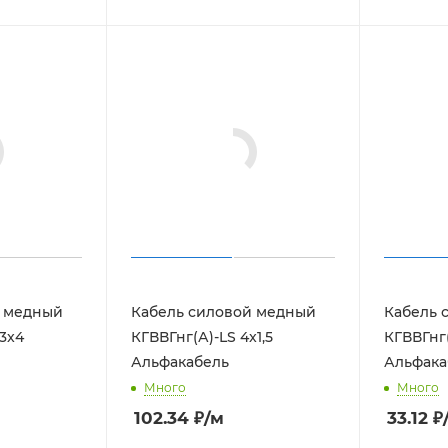
46.69
₽
/м
50
₽
/ш
Кабель силовой медный
Кабель 
й медный
КГВВГнг(А)-LS 4x1,5
КГВВГнг(
3x4
Альфакабель
Альфака
Много
Много