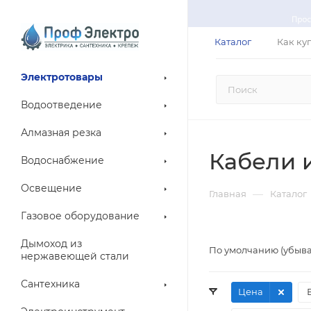
Каталог
Как ку
Электротовары
Водоотведение
Алмазная резка
Кабели 
Водоснабжение
Освещение
—
Главная
Каталог
Газовое оборудование
Дымоход из
По умолчанию (убыв
нержавеющей стали
Сантехника
Цена