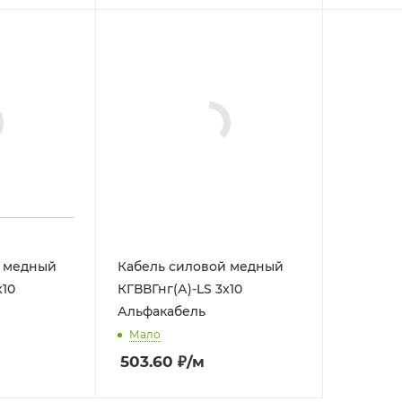
102.34
₽
/м
33.12
₽
й медный
Кабель силовой медный
x10
КГВВГнг(А)-LS 3x10
Альфакабель
Мало
503.60
₽
/м