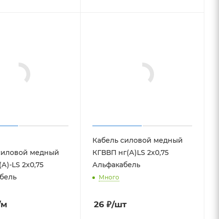
т
312.87
₽
/м
Кабель силовой медный
силовой медный
КГВВП нг(А)LS 2х0,75
А)-LS 2x0,75
Альфакабель
бель
Много