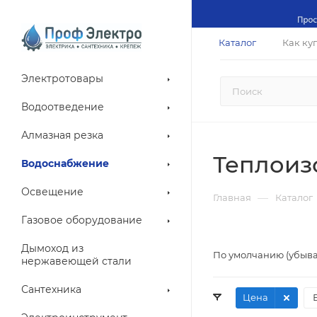
Каталог
Как ку
Электротовары
Водоотведение
Алмазная резка
Теплоиз
Водоснабжение
Освещение
—
Главная
Каталог
Газовое оборудование
Дымоход из
По умолчанию (убыв
нержавеющей стали
Сантехника
Цена