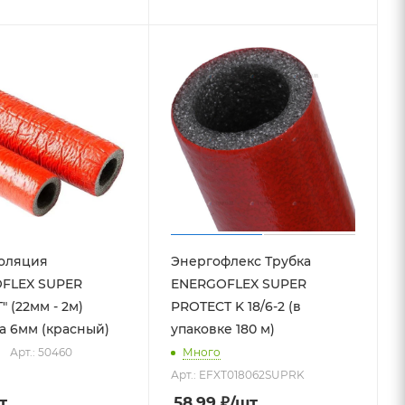
оляция
Энергофлекс Трубка
FLEX SUPER
ENERGOFLEX SUPER
 (22мм - 2м)
PROTECT K 18/6-2 (в
а 6мм (красный)
упаковке 180 м)
Арт.: 50460
Много
Арт.: EFXT018062SUPRK
т
58.99
₽
/шт