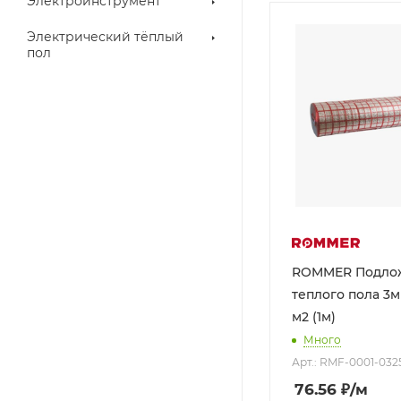
Электроинструмент
Электрический тёплый
пол
ROMMER Подлож
теплого пола 3мм
м2 (1м)
Много
Арт.: RMF-0001-032
76.56
₽
/м