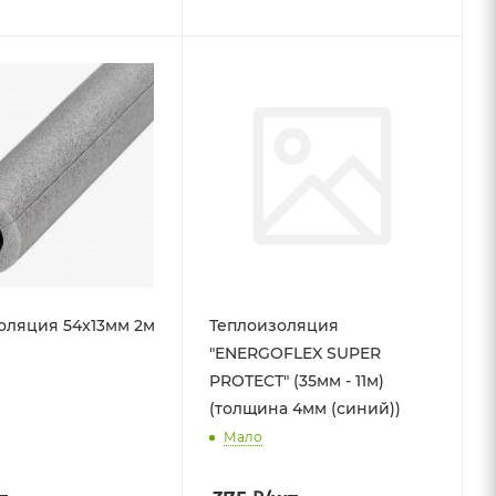
оляция 54x13мм 2м
Теплоизоляция
"ENERGOFLEX SUPER
PROTECТ" (35мм - 11м)
(толщина 4мм (синий))
Мало