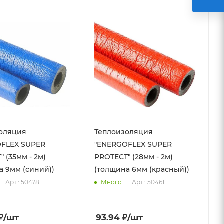
оляция
Теплоизоляция
FLEX SUPER
"ENERGOFLEX SUPER
 (35мм - 2м)
PROTECТ" (28мм - 2м)
а 9мм (синий))
(толщина 6мм (красный))
Арт.: 50478
Много
Арт.: 50461
₽
/шт
93.94
₽
/шт