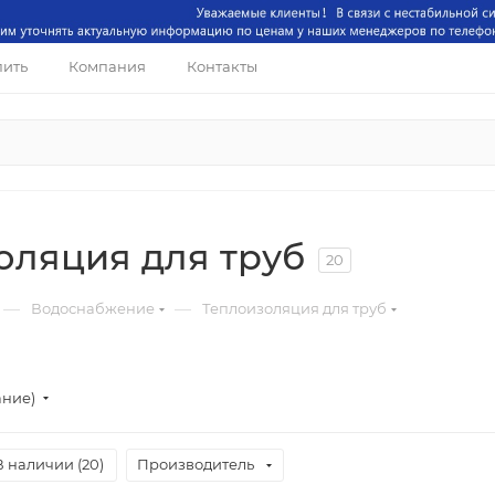
пить
Компания
Контакты
оляция для труб
20
—
—
Водоснабжение
Теплоизоляция для труб
ание)
В наличии (
20
)
Производитель