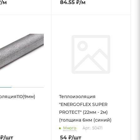
₽
/м
84.55
₽
/м
оляция110(9мм)
Теплоизоляция
"ENERGOFLEX SUPER
PROTECТ" (22мм - 2м)
(толщина 6мм (синий)
Много
Арт.: 50471
₽
/шт
54
₽
/шт