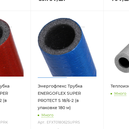
убка
Энергофлекс Трубка
Теплоиз
PER
ENERGOFLEX SUPER
Много
2 (в
PROTECT S 18/6-2 (в
упаковке 180 м)
Много
UPRK
Арт.: EFXT018062SUPRS