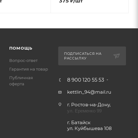
т
375
₽
/шт
ПОМОЩЬ
ПОДПИСАТЬСЯ НА
РАССЫЛКУ
Вопрос-ответ
Гарантия на товар
Публичная
8 900 120 55 53
оферта
kettlin_94@mail.ru
г. Ростов-на-Дону,
ул. Еременко 99
г. Батайск
ул. Куйбышева 108