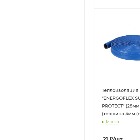
Теплоизоляция
"ENERGOFLEX S
PROTECТ" (28мм -
(толщина 4мм (
Много
21
₽
/шт