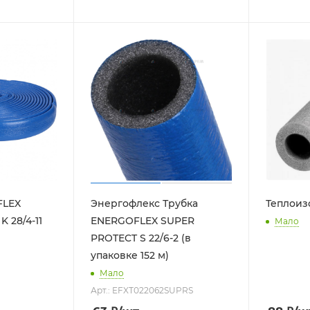
FLEX
Энергофлекс Трубка
Теплоиз
 28/4-11
ENERGOFLEX SUPER
Мало
PROTECT S 22/6-2 (в
упаковке 152 м)
Мало
Арт.: EFXT022062SUPRS