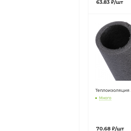
63.83
₽
/шт
Теплоизоляция 
Много
70.68
₽
/шт