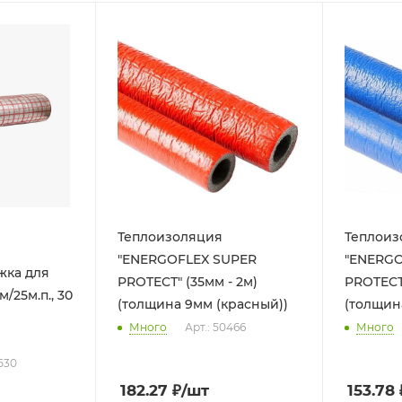
Теплоизоляция
Теплоиз
"ENERGOFLEX SUPER
"ENERGO
ка для
PROTECТ" (35мм - 2м)
PROTECТ"
/25м.п., 30
(толщина 9мм (красный))
(толщин
Много
Арт.: 50466
Много
530
182.27
₽
/шт
153.78