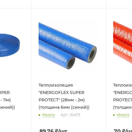
Теплоизоляция
Теплоиз
UPER
"ENERGOFLEX SUPER
"ENERGO
 11м)
PROTECТ" (28мм - 2м)
PROTECТ"
синий))
(толщина 6мм (синий))
(толщин
Много
Арт.: 50473
Много
89.76
₽
/шт
70
₽
/ш