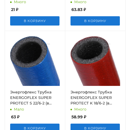
(толщина 4мм (синий))
упаковке 152 м)
Много
Много
21
₽
63.83
₽
В КОРЗИНУ
В КОРЗИНУ
Энергофлекс Трубка
Энергофлекс Трубка
ENERGOFLEX SUPER
ENERGOFLEX SUPER
PROTECT S 22/6-2 (в
PROTECT K 18/6-2 (в
упаковке 152 м)
упаковке 180 м)
Мало
Много
63
₽
58.99
₽
В КОРЗИНУ
В КОРЗИНУ