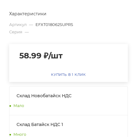
Характеристики
Артикул
—
EFXT018062SUPRS
Серия
—
58.99
₽
/шт
КУПИТЬ В 1 КЛИК
Склад Новобатайск НДС
Мало
Склад Батайск НДС 1
Много