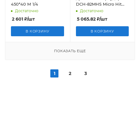
450*40 М 1/4
DCH-82MHS Micro Hit
Laser M16 EKF P
Достаточно
Достаточно
2 601
₽
/шт
5 065.82
₽
/шт
В КОРЗИНУ
В КОРЗИНУ
ПОКАЗАТЬ ЕЩЕ
1
2
3