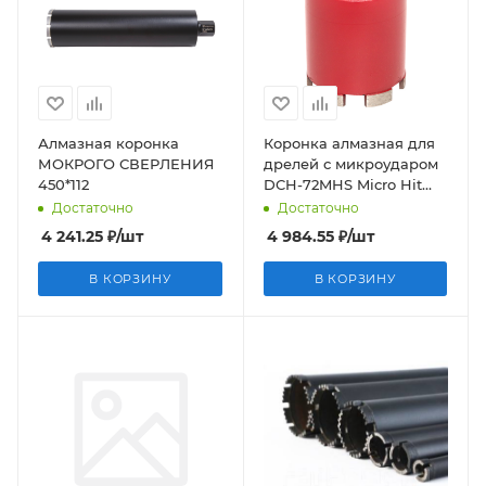
Алмазная коронка
Коронка алмазная для
МОКРОГО СВЕРЛЕНИЯ
дрелей с микроударом
450*112
DCH-72MHS Micro Hit
Laser M16 EKF P
Достаточно
Достаточно
4 241.25
₽
/шт
4 984.55
₽
/шт
В КОРЗИНУ
В КОРЗИНУ