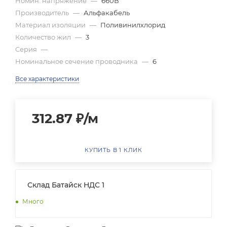
Номин. напряжение
—
660В
Производитель
—
Альфакабель
Материал изоляции
—
Поливинилхлорид
Количество жил
—
3
Серия
—
Номинальное сечение проводника
—
6
Все характеристики
312.87
₽
/м
КУПИТЬ В 1 КЛИК
Склад Батайск НДС 1
Много