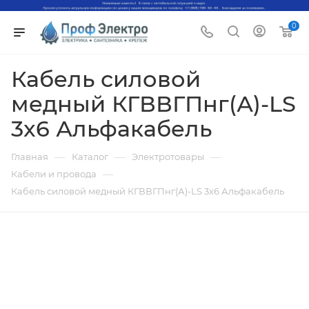
0
Кабель силовой
медный КГВВГПнг(А)-LS
3x6 Альфакабель
—
—
—
Главная
Каталог
Электротовары
—
Кабели и провода
Кабель силовой медный КГВВГПнг(А)-LS 3x6 Альфакабель