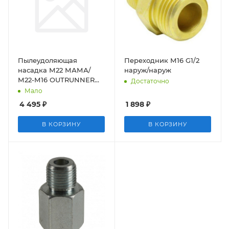
Пылеудоляющая
Переходник М16 G1/2
насадка М22 МАМА/
наруж/наруж
М22-М16 OUTRUNNER
Достаточно
PRO
Мало
4 495
₽
1 898
₽
В КОРЗИНУ
В КОРЗИНУ