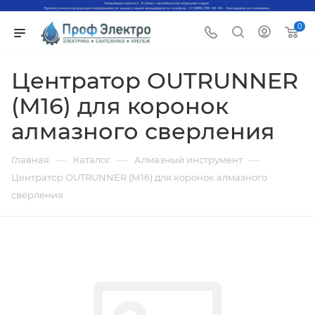
0
Центратор OUTRUNNER
(М16) для коронок
алмазного сверления
—
—
—
Главная
Каталог
Алмазный инструмент
Центратор OUTRUNNER (М16) для коронок алмазного
сверления