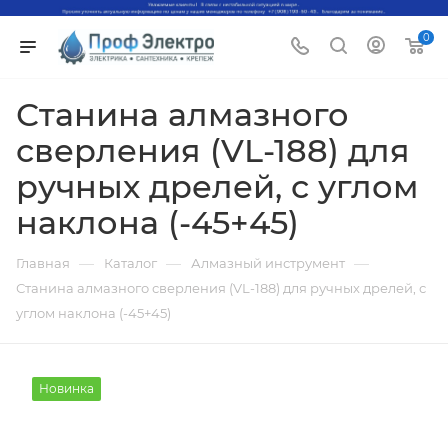
0
Станина алмазного
сверления (VL-188) для
ручных дрелей, с углом
наклона (-45+45)
—
—
—
Главная
Каталог
Алмазный инструмент
Станина алмазного сверления (VL-188) для ручных дрелей, с
углом наклона (-45+45)
Новинка