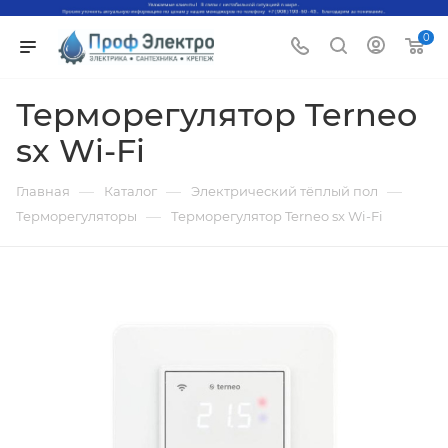
0
Терморегулятор Terneo
sx Wi-Fi
—
—
—
Главная
Каталог
Электрический тёплый пол
—
Терморегуляторы
Терморегулятор Terneo sx Wi-Fi