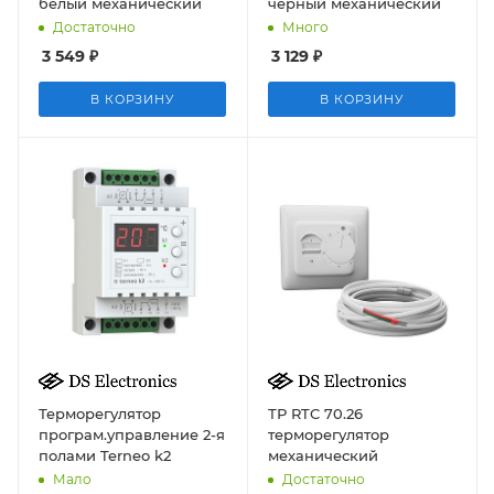
белый механический
черный механический
Достаточно
Много
3 549
₽
3 129
₽
В КОРЗИНУ
В КОРЗИНУ
Терморегулятор
ТР RTC 70.26
програм.управление 2-я
терморегулятор
полами Terneo k2
механический
Мало
Достаточно