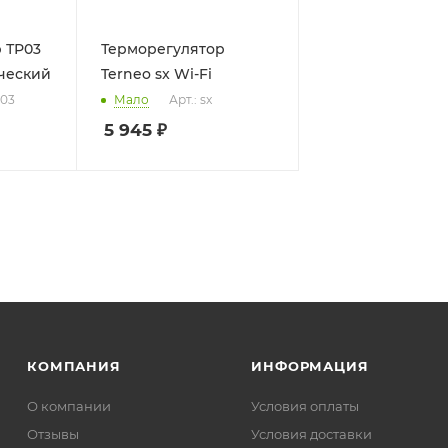
 ТР03
Терморегулятор
ческий
Terneo sx Wi-Fi
Р03
Мало
Арт.: sx
5 945
₽
КОМПАНИЯ
ИНФОРМАЦИЯ
О компании
Условия оплаты
Отзывы
Условия доставки