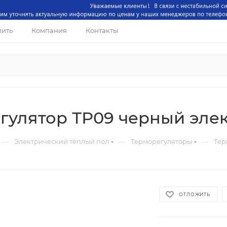
пить
Компания
Контакты
гулятор ТР09 черный эле
—
—
—
Электрический тёплый пол
Терморегуляторы
Тер
ОТЛОЖИТЬ