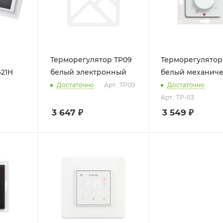
Терморегулятор ТР09
Терморегулятор
421H
белый электронный
белый механич
Достаточно
Арт.: ТР09
Достаточно
Арт.: ТР-03
3 647
₽
3 549
₽