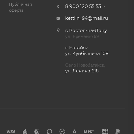
Публичная
8 900 120 55 53
оферта
kettlin_94@mail.ru
г. Ростов-на-Дону,
ул. Еременко 99
г. Батайск
ул. Куйбышева 108
Село Новобатайск,
ул. Ленина 61б