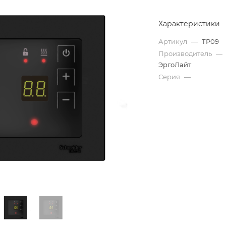
Характеристики
Артикул
—
ТР09
Производитель
—
ЭргоЛайт
Серия
—