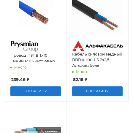
Кабель силовой медный
Провод ПУГВ 1х10
ВВГпнг(А)-LS 2х2,5
Синий РЭК-PRYSMIAN
Альфакабель
Много
Много
239.46
₽
82.16
₽
В КОРЗИНУ
В КОРЗИНУ