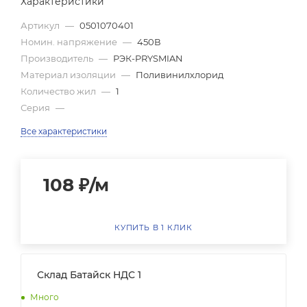
Характеристики
Артикул
—
0501070401
Номин. напряжение
—
450В
Производитель
—
РЭК-PRYSMIAN
Материал изоляции
—
Поливинилхлорид
Количество жил
—
1
Серия
—
Все характеристики
108
₽
/м
КУПИТЬ В 1 КЛИК
Склад Батайск НДС 1
Много