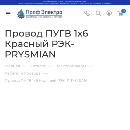
0
Провод ПУГВ 1х6
Красный РЭК-
PRYSMIAN
—
—
—
Главная
Каталог
Электротовары
—
Кабели и провода
Провод ПУГВ 1х6 Красный РЭК-PRYSMIAN