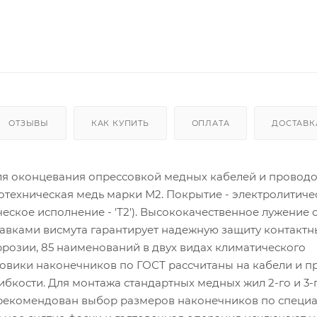
ОТЗЫВЫ
КАК КУПИТЬ
ОПЛАТА
ДОСТАВК
я оконцевания опрессовкой медных кабелей и проводо
отехническая медь марки М2. Покрытие - электролитиче
еское исполнение - 'Т2'). Высококачественное лужение 
вками висмута гарантирует надежную защиту контактн
розии, 85 наименований в двух видах климатического
овики наконечников по ГОСТ рассчитаны на кабели и п
 гибкости. Для монтажа стандартных медных жил 2-го и 3-
 рекомендован выбор размеров наконечников по специ