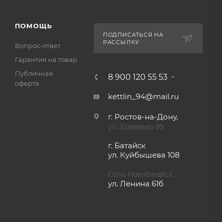
ПОМОЩЬ
ПОДПИСАТЬСЯ НА
РАССЫЛКУ
Вопрос-ответ
Гарантия на товар
Публичная
8 900 120 55 53
оферта
kettlin_94@mail.ru
г. Ростов-на-Дону,
ул. Еременко 99
г. Батайск
ул. Куйбышева 108
Село Новобатайск,
ул. Ленина 61б