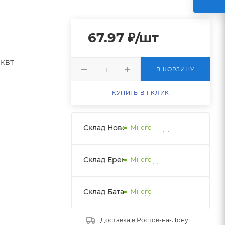
67.97
₽
/шт
КВТ
В КОРЗИНУ
КУПИТЬ В 1 КЛИК
Склад Новобатайск НДС
Много
Склад Еременко НДС
Много
Склад Батайск НДС 1
Много
Доставка в
Ростов-на-Дону