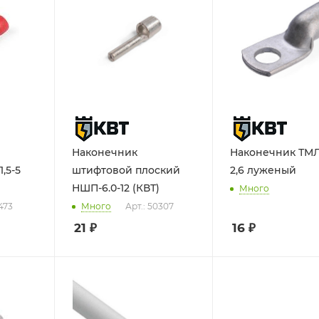
Наконечник
Наконечник ТМЛ 
,5-5
штифтовой плоский
2,6 луженый
НШП-6.0-12 (КВТ)
Много
7473
Много
Арт.: 50307
21
₽
16
₽