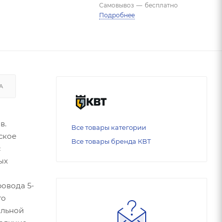
Самовывоз
—
бесплатно
Подробнее
А
в.
Все товары категории
ское
Все товары бренда КВТ
с
ых
ровода 5-
го
альной