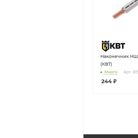
Наконечник НША
(КВТ)
Много
Арт.: 8
244
₽