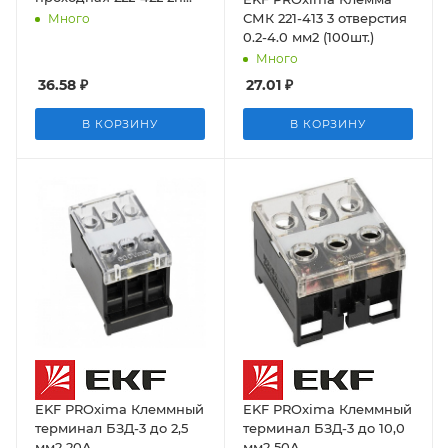
0.08-4кв.мм PROxima
СМК 221-413 3 отверстия
Много
EKF
0.2-4.0 мм2 (100шт.)
Много
36.58
₽
27.01
₽
В КОРЗИНУ
В КОРЗИНУ
EKF PROxima Клеммный
EKF PROxima Клеммный
терминал БЗД-3 до 2,5
терминал БЗД-3 до 10,0
мм2 20A
мм2 50A