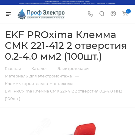
0
EKF PROxima Клемма
СМК 221-412 2 отверстия
0.2-4.0 мм2 (100шт.)
—
—
—
Главная
Каталог
Электротовары
—
Материалы для электромонтажа
—
Клеммы строительно-монтажные
EKF PROxima Клемма СМК 221-412 2 отверстия 0.2-4.0 мм2
(100шт.)