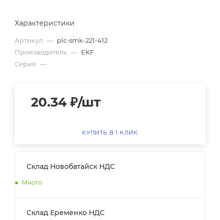
Характеристики
Артикул
—
plc-smk-221-412
Производитель
—
EKF
Серия
—
20.34
₽
/шт
КУПИТЬ В 1 КЛИК
Склад Новобатайск НДС
Много
Склад Еременко НДС