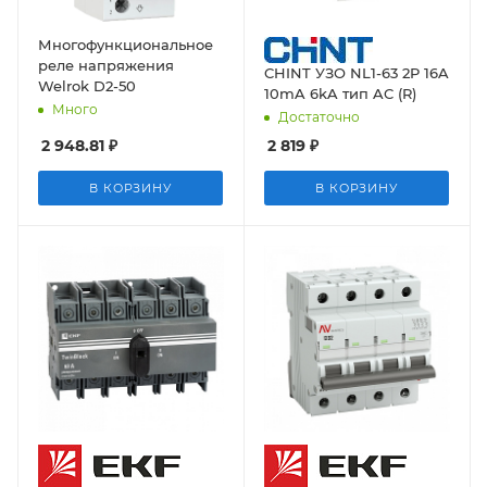
Многофункциональное
реле напряжения
CHINT УЗО NL1-63 2P 16A
Welrok D2-50
10mA 6kA тип AC (R)
Много
Достаточно
2 948.81
₽
2 819
₽
В КОРЗИНУ
В КОРЗИНУ