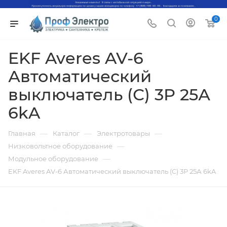
0
EKF Averes AV-6
Автоматический
выключатель (С) 3P 25А
6kA
—
—
—
Главная
Каталог
Электротовары
—
Низковольтное оборудование
—
Модульное оборудование
EKF Averes AV-6 Автоматический выключатель (С) 3P 25А 6kA