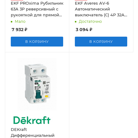
EKF PROxima Рубильник
EKF Averes AV-6
63A 3P реверсивный c
Автоматический
рукояткой для прямой
выключатель (C) 4P 32А
установки TwinBlock
6kA
Мало
Достаточно
7 932
₽
3 094
₽
В КОРЗИНУ
В КОРЗИНУ
DEKraft
Дифференциальный