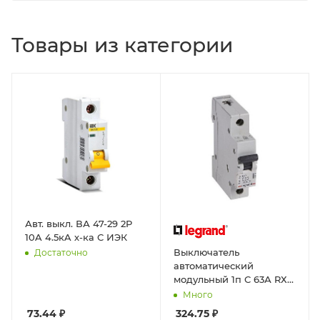
Товары из категории
Авт. выкл. ВА 47-29 2P
10A 4.5кA х-ка С ИЭК
Выключатель
Достаточно
автоматический
модульный 1п С 63А RХЗ
4,5кА
Много
73.44
₽
324.75
₽