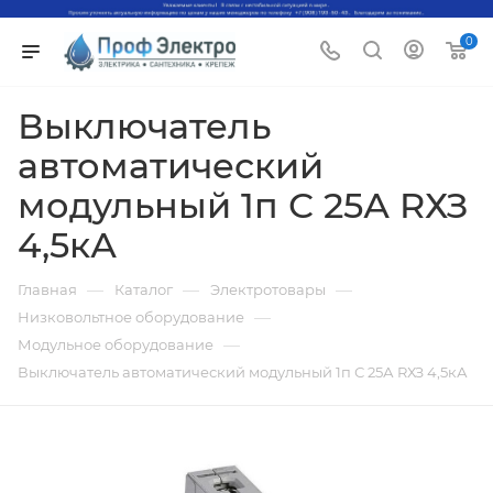
0
Выключатель
автоматический
модульный 1п С 25А RХЗ
4,5кА
—
—
—
Главная
Каталог
Электротовары
—
Низковольтное оборудование
—
Модульное оборудование
Выключатель автоматический модульный 1п С 25А RХЗ 4,5кА