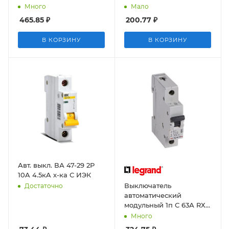
4.5кА ВА47-29 IEK
Много
Мало
465.85
₽
200.77
₽
В КОРЗИНУ
В КОРЗИНУ
Авт. выкл. ВА 47-29 2P
10A 4.5кA х-ка С ИЭК
Выключатель
Достаточно
автоматический
модульный 1п С 63А RХЗ
4,5кА
Много