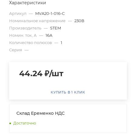
Характеристики
Артикул
—
MVA20-1-016-C
Номинальное напряжение
—
230В
Производитель
—
STEM
Номин. ток, А
—
16А
Количество полюсов
—
1
Серия
—
44.24
₽
/шт
КУПИТЬ В 1 КЛИК
Склад Еременко НДС
Достаточно