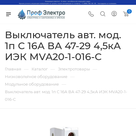
0
Выключатель авт. мод.
1п C 16А ВА 47-29 4,5кА
ИЭК MVA20-1-016-C
—
—
—
Главная
Каталог
Электротовары
—
Низковольтное оборудование
—
Модульное оборудование
Выключатель авт. мод. 1п C 16А ВА 47-29 4,5кА ИЭК MVA20-1-
016-C