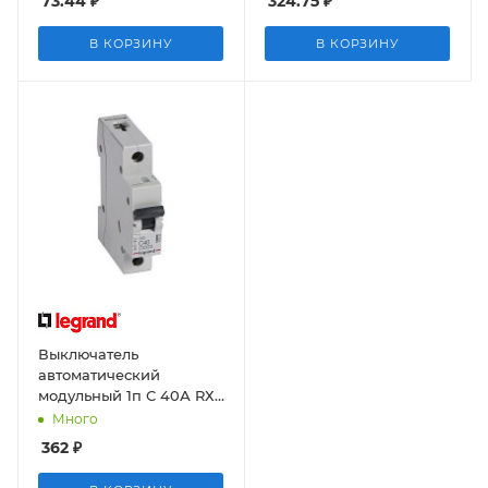
73.44
₽
324.75
₽
В КОРЗИНУ
В КОРЗИНУ
Выключатель
автоматический
модульный 1п С 40А RХЗ
4,5кА
Много
362
₽