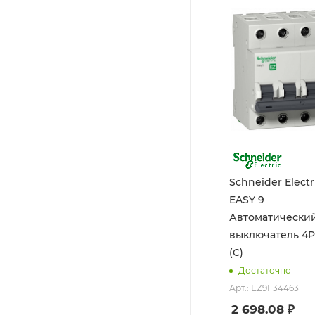
Schneider Electr
EASY 9
Автоматически
выключатель 4P
(C)
Достаточно
Арт.: EZ9F34463
2 698.08
₽