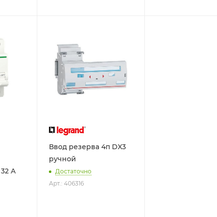
Ввод резерва 4п DX3
й
ручной
 32 А
Достаточно
Арт.: 406316