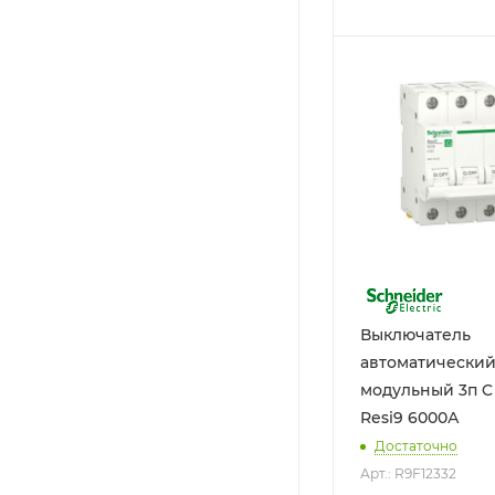
Выключатель
автоматически
модульный 3п C
Resi9 6000А
Достаточно
Арт.: R9F12332