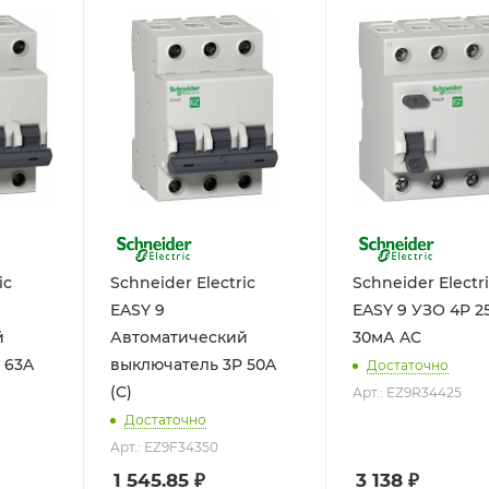
ic
Schneider Electric
Schneider Electr
EASY 9
EASY 9 УЗО 4P 2
й
Автоматический
30мА AC
 63A
выключатель 3P 50A
Достаточно
(C)
Арт.: EZ9R34425
Достаточно
Арт.: EZ9F34350
1 545.85
₽
3 138
₽