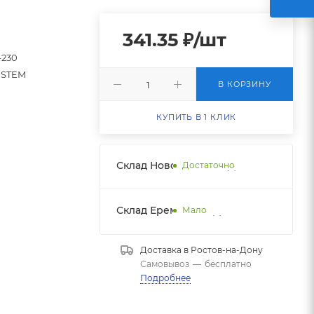
341.35
₽
/шт
-230
STEM
В КОРЗИНУ
КУПИТЬ В 1 КЛИК
Склад Новобатайск НДС
Достаточно
Склад Еременко НДС
Мало
Доставка в
Ростов-на-Дону
Самовывоз
—
бесплатно
Подробнее