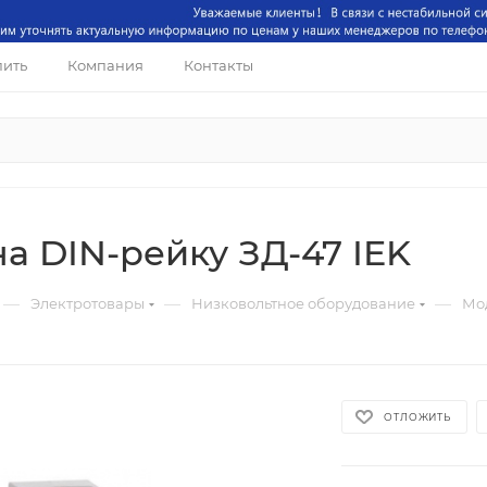
пить
Компания
Контакты
а DIN-рейку ЗД-47 IEK
—
—
—
Электротовары
Низковольтное оборудование
Мо
ОТЛОЖИТЬ