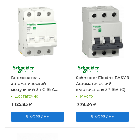
Выключатель
Schneider Electric EASY 9
автоматический
Автоматический
модульный 3п C 16 А
выключатель 3P 16A (C)
Resi9 6000А
Достаточно
Много
1 125.85
₽
779.24
₽
В КОРЗИНУ
В КОРЗИНУ