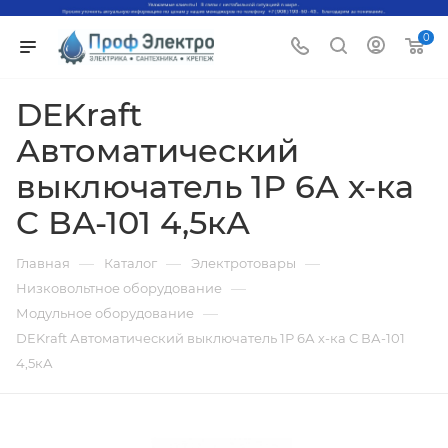
0
DEKraft
Автоматический
выключатель 1Р 6А х-ка
C ВА-101 4,5кА
—
—
—
Главная
Каталог
Электротовары
—
Низковольтное оборудование
—
Модульное оборудование
DEKraft Автоматический выключатель 1Р 6А х-ка C ВА-101
4,5кА