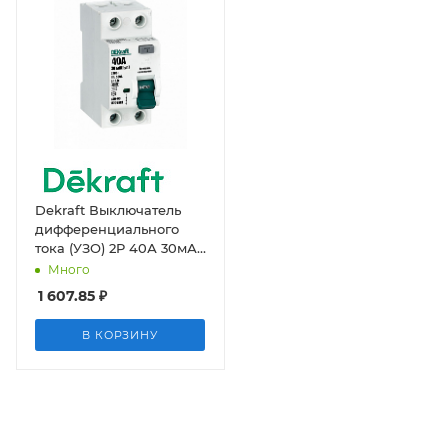
Dekraft Выключатель
дифференциального
тока (УЗО) 2P 40А 30мА
тип AC 6кА УЗО-03
Много
1 607.85
₽
В КОРЗИНУ