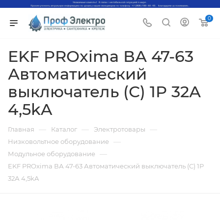
0
EKF PROxima ВА 47-63
Автоматический
выключатель (С) 1P 32А
4,5kA
—
—
—
Главная
Каталог
Электротовары
—
Низковольтное оборудование
—
Модульное оборудование
EKF PROxima ВА 47-63 Автоматический выключатель (С) 1P
32А 4,5kA