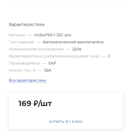
Характеристики
Артикул
—
mcb4763-1-32C-pro
Тип изделия
—
Автоматический выключатель
Номинальное напряжение
—
220в
Характеристика срабатывания (кривая тока)
—
C
Производитель
—
EKF
Номин. ток, А
—
32А
Все характеристики
169
₽
/шт
КУПИТЬ В 1 КЛИК