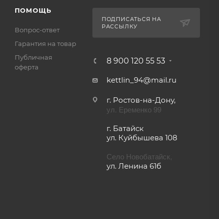
ПОМОЩЬ
ПОДПИСАТЬСЯ НА
РАССЫЛКУ
Вопрос-ответ
Гарантия на товар
Публичная
8 900 120 55 53
оферта
kettlin_94@mail.ru
г. Ростов-на-Дону,
ул. Еременко 99
г. Батайск
ул. Куйбышева 108
Село Новобатайск,
ул. Ленина 61б