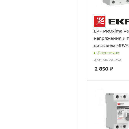
EKF PROxima Р
напряжения и т
дисплеем MRVA
Достаточно
Арт.: MRVA-25A
2 850
₽