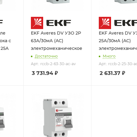
еле
EKF Averes DV УЗО 2P
EKF Averes DV УЗО 2P
ока с
63А/30мА (AC)
25А/30мА (AC)
 25A
электромеханическое
электромеханич
Достаточно
Много
Арт.: rccb-2-63-30-ac-av
Арт.: rccb-2-25-30-a
3 731.94
₽
2 631.37
₽