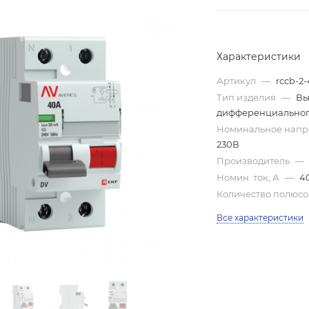
Характеристики
Артикул
—
rccb-2
Тип изделия
—
Вы
дифференциального
Номинальное нап
230В
Производитель
—
Номин. ток, А
—
4
Количество полюс
Все характеристики