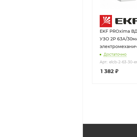
EKF PROxima ВД
УЗО 2P 63А/30м
электромехани
Достаточно
Арт.: elcb-2-63-30-
1 382
₽