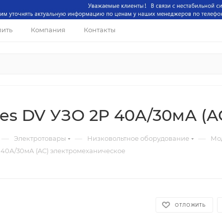
пить
Компания
Контакты
res DV УЗО 2P 40А/30мА (
—
—
—
Электротовары
Низковольтное оборудование
Мо
P 40А/30мА (AC) электромеханическое
ОТЛОЖИТЬ