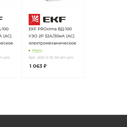
-100
EKF PROxima ВД-100
А (AC)
УЗО 2P 32А/30мА (AC)
ческое
электромеханическое
Мало
em-pro
Арт.: elcb-2-32-30-em-pro
1 063
₽