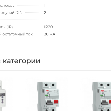
полюсов
1
модулей DIN
2
ты (IP)
IP20
 остаточный ток
30 мА
 категории