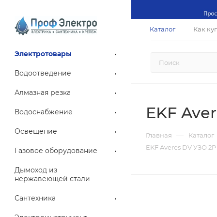
Каталог
Как ку
Электротовары
Водоотведение
Алмазная резка
EKF Ave
Водоснабжение
Освещение
—
Главная
Каталог
EKF Averes DV УЗО 2
Газовое оборудование
Дымоход из
нержавеющей стали
Сантехника