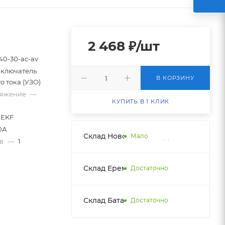
2 468
₽
/шт
-40-30-ac-av
ключатель
В КОРЗИНУ
 тока (УЗО)
ряжение
—
КУПИТЬ В 1 КЛИК
EKF
0А
Склад Новобатайск НДС
Мало
ов
—
1
Склад Еременко НДС
Достаточно
Склад Батайск НДС 1
Достаточно