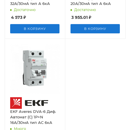
32А/30мА тип А 6кА
20А/30мА тип А 6кА
Достаточно
Достаточно
4 573
₽
3 955.01
₽
В КОРЗИНУ
В КОРЗИНУ
EKF Averes DVA-6 Диф.
Автомат (C) 1P+N
16А/30мА тип АС 6кА
Много