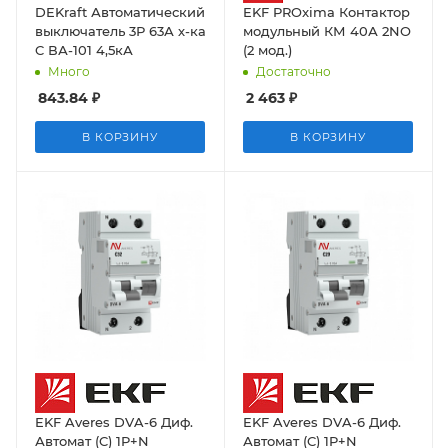
DEKraft Автоматический
EKF PROxima Контактор
выключатель 3Р 63А х-ка
модульный КМ 40А 2NО
C ВА-101 4,5кА
(2 мод.)
Много
Достаточно
843.84
₽
2 463
₽
В КОРЗИНУ
В КОРЗИНУ
EKF Averes DVA-6 Диф.
EKF Averes DVA-6 Диф.
Автомат (C) 1P+N
Автомат (C) 1P+N