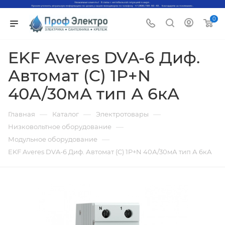
0
EKF Averes DVA-6 Диф.
Автомат (C) 1P+N
40А/30мА тип А 6кА
—
—
—
Главная
Каталог
Электротовары
—
Низковольтное оборудование
—
Модульное оборудование
EKF Averes DVA-6 Диф. Автомат (C) 1P+N 40А/30мА тип А 6кА