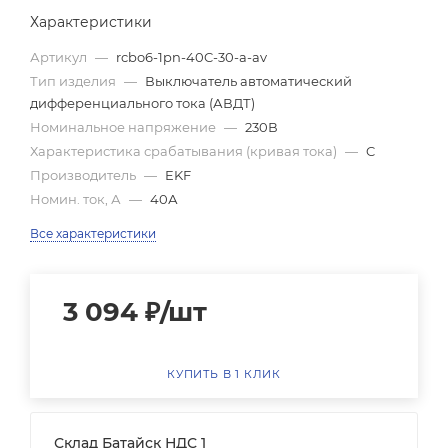
Характеристики
Артикул
—
rcbo6-1pn-40C-30-a-av
Тип изделия
—
Выключатель автоматический
дифференциального тока (АВДТ)
Номинальное напряжение
—
230В
Характеристика срабатывания (кривая тока)
—
C
Производитель
—
EKF
Номин. ток, А
—
40А
Все характеристики
3 094
₽
/шт
КУПИТЬ В 1 КЛИК
Склад Батайск НДС 1