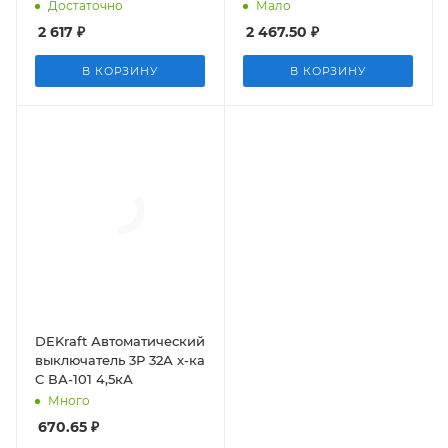
Достаточно
Мало
2 617
₽
2 467.50
₽
В КОРЗИНУ
В КОРЗИНУ
DEKraft Автоматический
выключатель 3Р 32А х-ка
C ВА-101 4,5кА
Много