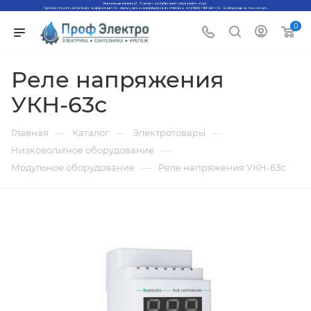
0
Реле напряжения
УКН-63с
—
—
—
Главная
Каталог
Электротовары
—
Низковольтное оборудование
—
Модульное оборудование
Реле напряжения УКН-63с