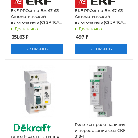
EKF PROxima ВА 47-63
EKF PROxima ВА 47-63
Автоматический
Автоматический
выключатель (С) 2P 16А
выключатель (С) 3P 16А
4,5kA
4,5kA
Достаточно
Достаточно
351.63
₽
497
₽
В КОРЗИНУ
В КОРЗИНУ
Реле контроля наличия
и чередования фаз CKF-
318-1
DEKraft АВДТ 1Р+N 10А