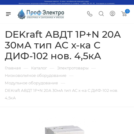
0
DEKraft АВДТ 1Р+N 20А
30мА тип AC х-ка С
ДИФ-102 нов. 4,5кА
—
—
—
Главная
Каталог
Электротовары
—
Низковольтное оборудование
—
Модульное оборудование
DEKraft АВДТ 1Р+N 20А 30мА тип AC х-ка С ДИФ-102 нов.
4,5кА