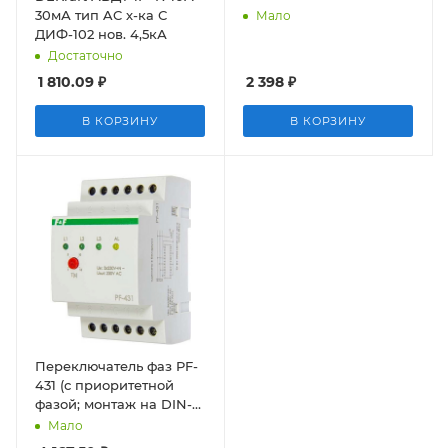
30мА тип AC х-ка С
Мало
ДИФ-102 нов. 4,5кА
Достаточно
1 810.09
₽
2 398
₽
В КОРЗИНУ
В КОРЗИНУ
Переключатель фаз PF-
431 (с приоритетной
фазой; монтаж на DIN-
рейке 35мм
Мало
3х400/230+N 3х16А IP20)