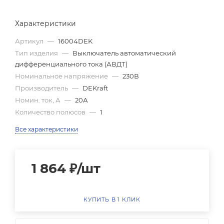
Характеристики
Артикул
—
16004DEK
Тип изделия
—
Выключатель автоматический
дифференциального тока (АВДТ)
Номинальное напряжение
—
230В
Производитель
—
DEKraft
Номин. ток, А
—
20А
Количество полюсов
—
1
Все характеристики
1 864
₽
/шт
КУПИТЬ В 1 КЛИК