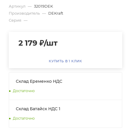
Артикул
—
32019DEK
Производитель
—
DEKraft
Серия
—
2 179
₽
/шт
КУПИТЬ В 1 КЛИК
Склад Еременко НДС
Достаточно
Склад Батайск НДС 1
Достаточно