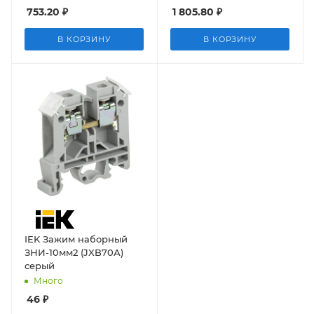
753.20
₽
1 805.80
₽
В КОРЗИНУ
В КОРЗИНУ
IEK Зажим наборный
ЗНИ-10мм2 (JXB70А)
серый
Много
46
₽