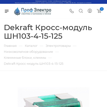
0
Dekraft Кросс-модуль
ШН103-4-15-125
—
—
—
Главная
Каталог
Электротовары
—
Низковольтное оборудование
—
Клеммные блоки, клеммы
Dekraft Кросс-модуль ШН103-4-15-125