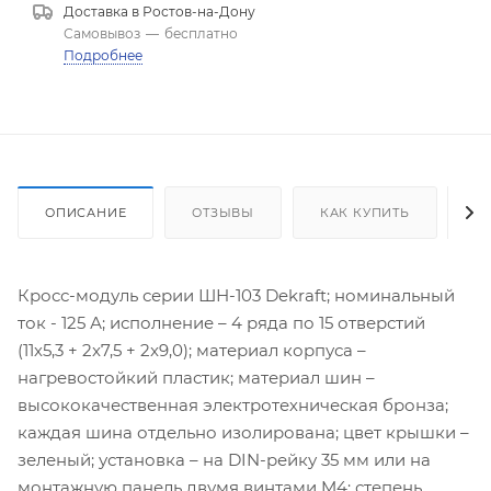
Доставка в
Ростов-на-Дону
Самовывоз
—
бесплатно
Подробнее
ОПИСАНИЕ
ОТЗЫВЫ
КАК КУПИТЬ
О
Кросс-модуль серии ШН-103 Dekraft; номинальный
ток - 125 А; исполнение – 4 ряда по 15 отверстий
(11х5,3 + 2x7,5 + 2x9,0); материал корпуса –
нагревостойкий пластик; материал шин –
высококачественная электротехническая бронза;
каждая шина отдельно изолирована; цвет крышки –
зеленый; установка – на DIN-рейку 35 мм или на
монтажную панель двумя винтами M4; степень