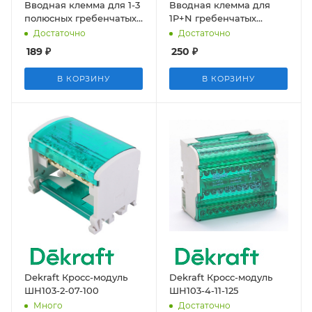
Вводная клемма для 1-3
Вводная клемма для
полюсных гребенчатых
1P+N гребенчатых
шинок, 4 шт.
шинок 25мм, 4 шт.
Достаточно
Достаточно
189
₽
250
₽
В КОРЗИНУ
В КОРЗИНУ
Dekraft Кросс-модуль
Dekraft Кросс-модуль
ШН103-2-07-100
ШН103-4-11-125
Много
Достаточно