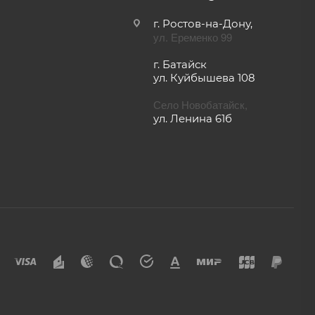
kettlin_94@mail.ru
г. Ростов-на-Дону,
ул. Еременко 99
г. Батайск
ул. Куйбышева 108
Село Новобатайск,
ул. Ленина 61б