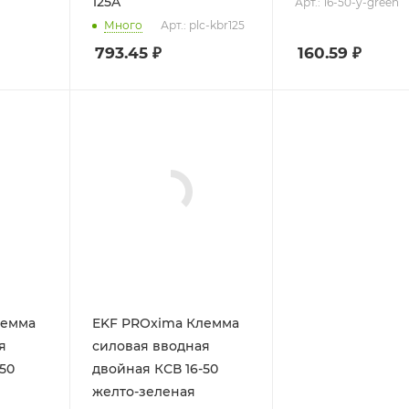
125A
Арт.: 16-50-y-green
Много
Арт.: plc-kbr125
793.45
₽
160.59
₽
лемма
EKF PROxima Клемма
я
силовая вводная
50
двойная КСВ 16-50