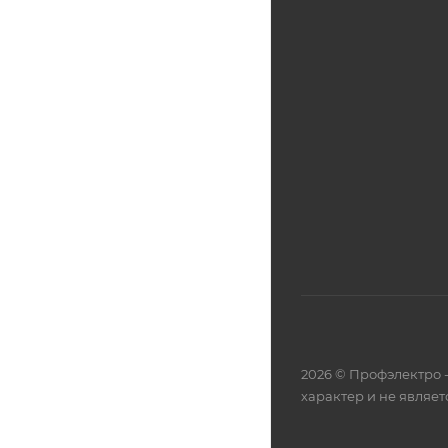
2026 © Профэлектро 
характер и не являе