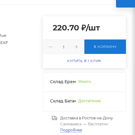
220.70
₽
/шт
blue
EKF
В КОРЗИНУ
КУПИТЬ В 1 КЛИК
Склад Еременко НДС
Много
Склад Батайск НДС 1
Достаточно
Доставка в
Ростов-на-Дону
Самовывоз
—
бесплатно
Подробнее