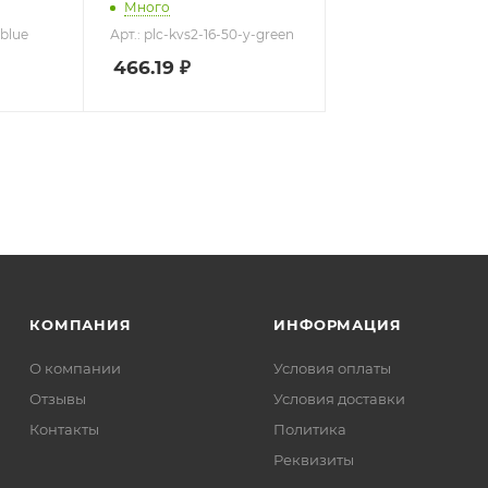
желто-зеленая
Много
-blue
Арт.: plc-kvs2-16-50-y-green
466.19
₽
КОМПАНИЯ
ИНФОРМАЦИЯ
О компании
Условия оплаты
Отзывы
Условия доставки
Контакты
Политика