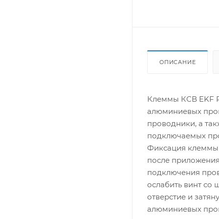
ОПИСАНИЕ
Клеммы КСВ EKF 
алюминиевых пров
проводники, а та
подключаемых пров
Фиксация клеммы 
после приложения
подключения пров
ослабить винт со 
отверстие и затян
алюминиевых про