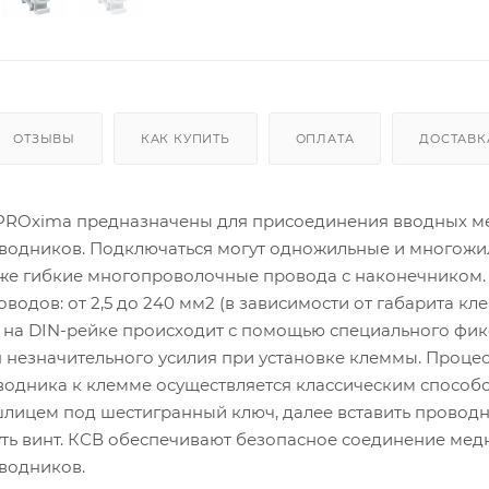
ОТЗЫВЫ
КАК КУПИТЬ
ОПЛАТА
ДОСТАВК
PROxima предназначены для присоединения вводных м
одников. Подключаться могут одножильные и многож
кже гибкие многопроволочные провода с наконечником.
одов: от 2,5 до 240 мм2 (в зависимости от габарита кле
на DIN-рейке происходит с помощью специального фик
 незначительного усилия при установке клеммы. Проце
одника к клемме осуществляется классическим способ
шлицем под шестигранный ключ, далее вставить проводн
уть винт. КСВ обеспечивают безопасное соединение мед
водников.