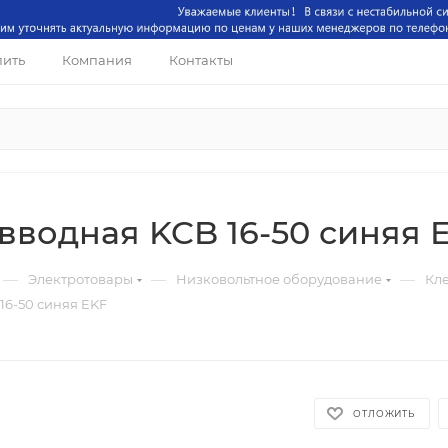
пить
Компания
Контакты
вводная KCB 16-50 синяя 
—
—
—
Электротовары
Низковольтное оборудование
Кл
16-50 синяя EKF
ОТЛОЖИТЬ