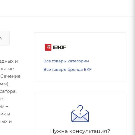
А
едных и
Все товары категории
ильные
Все товары бренда EKF
 Сечение
мм).
сатора,
сс
ом –
ик в
ных и
Нужна консультация?