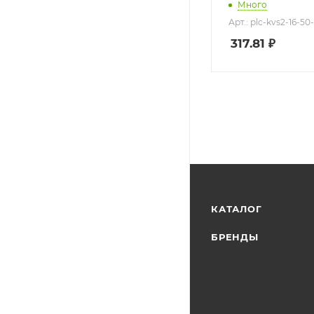
синяя
Много
Арт.: plc-kvs2-16-50
317.81
₽
КАТАЛОГ
БРЕНДЫ