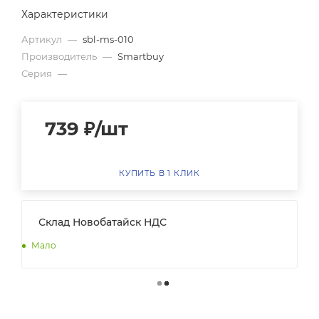
Характеристики
Артикул
—
sbl-ms-010
Производитель
—
Smartbuy
Серия
—
739
₽
/шт
КУПИТЬ В 1 КЛИК
Склад Новобатайск НДС
Мало