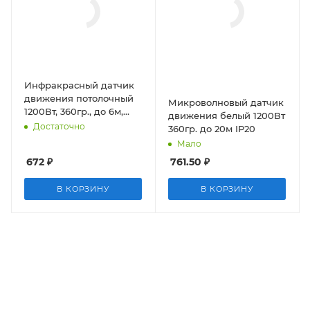
Инфракрасный датчик
движения потолочный
Микроволновый датчик
1200Вт, 360гр., до 6м,
движения белый 1200Вт
IP33 (sbl-ms-011)
Достаточно
360гр. до 20м IP20
Мало
672
₽
761.50
₽
В КОРЗИНУ
В КОРЗИНУ