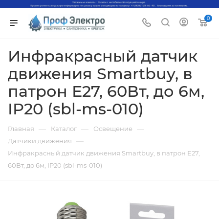
0
Инфракрасный датчик
движения Smartbuy, в
патрон E27, 60Вт, до 6м,
IP20 (sbl-ms-010)
—
—
—
Главная
Каталог
Освещение
—
Датчики движения
Инфракрасный датчик движения Smartbuy, в патрон E27,
60Вт, до 6м, IP20 (sbl-ms-010)