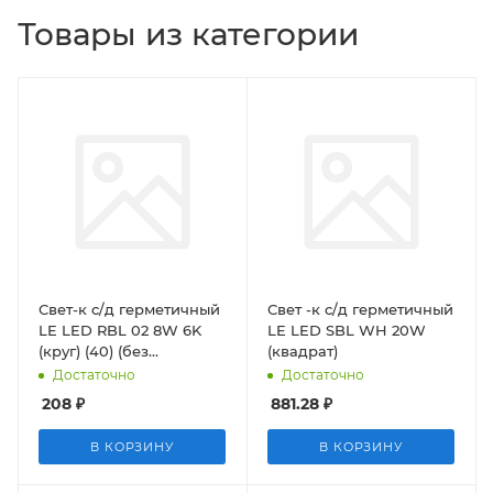
Товары из категории
Свет-к с/д герметичный
Свет -к с/д герметичный
LE LED RBL 02 8W 6K
LE LED SBL WH 20W
(круг) (40) (без
(квадрат)
инд.упак.)
Достаточно
Достаточно
208
₽
881.28
₽
В КОРЗИНУ
В КОРЗИНУ