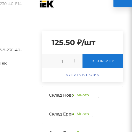
-230-40-E14
125.50
₽
/шт
5-9-230-40-
В КОРЗИНУ
IEK
КУПИТЬ В 1 КЛИК
Склад Новобатайск НДС
Много
Склад Еременко НДС
Много