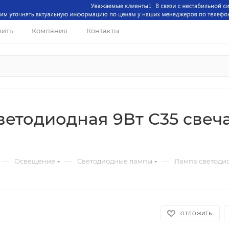
пить
Компания
Контакты
етодиодная 9Вт C35 свеча
—
—
—
Освещение
Светодиодные лампы
Лампа светодио
ОТЛОЖИТЬ