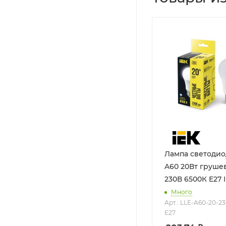
Лампа светоди
A60 20Вт груше
230В 6500К E27 
Много
Арт.: LLE-A60-20-23
E27