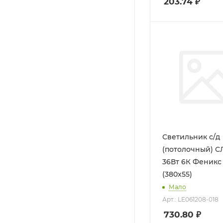
203.74
₽
Светильник с/д
(потолочный) С
36Вт 6К Феникс
(380x55)
Мало
Арт.: LE061208-018
730.80
₽