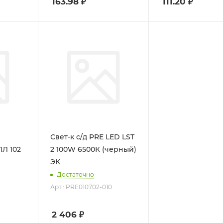
163.98
₽
111.20
₽
Свет-к с/д PRE LED LST
ЛЛ 102
2 100W 6500К (черный)
ЭК
Достаточно
Арт.: PRE010702-010
2 406
₽