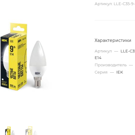
Артикул:
LLE-C35-9
Характеристики
Артикул
—
LLE-C3
E14
Производитель
—
Серия
—
IEK