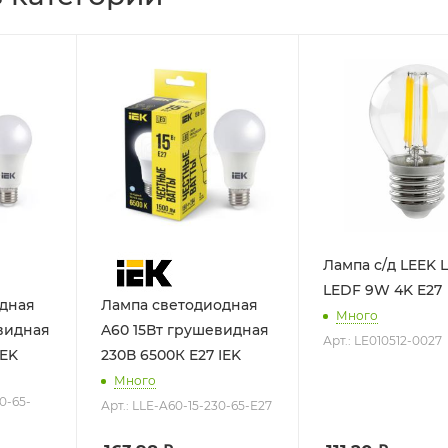
Лампа с/д LEEK 
LEDF 9W 4K E27
одная
Лампа светодиодная
Много
видная
A60 15Вт грушевидная
Арт.: LE010512-0027
IEK
230В 6500К E27 IEK
Много
0-65-
Арт.: LLE-A60-15-230-65-E27