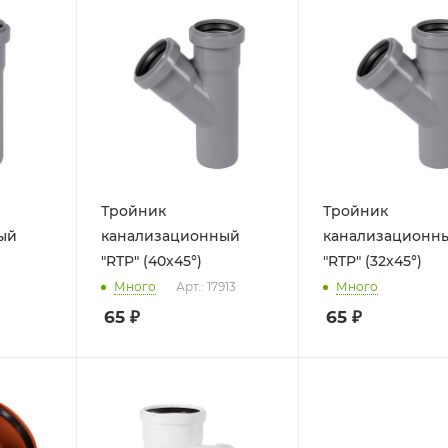
Тройник
Тройник
ый
канализационный
канализационн
"RTP" (40х45°)
"RTP" (32х45°)
Много
Арт.: 17913
Много
65
₽
65
₽