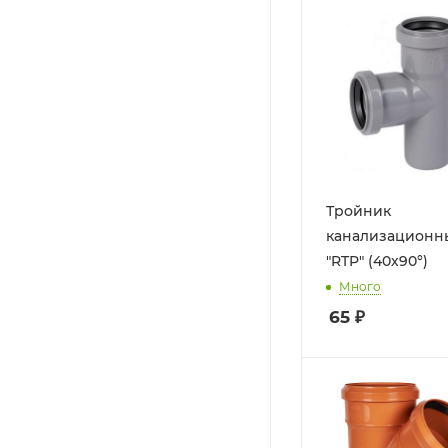
Тройник
канализационн
"RTP" (40х90°)
Много
65
₽