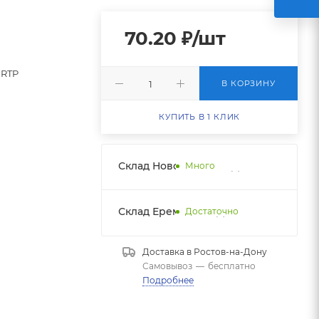
70.20
₽
/шт
RTP
В КОРЗИНУ
КУПИТЬ В 1 КЛИК
Склад Новобатайск НДС
Много
Склад Еременко НДС
Достаточно
Доставка в
Ростов-на-Дону
Самовывоз
—
бесплатно
Подробнее