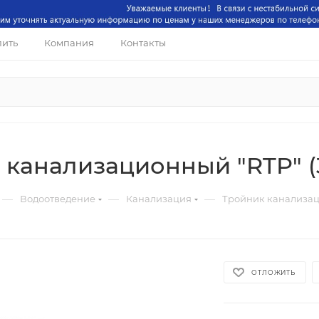
пить
Компания
Контакты
 канализационный "RTP" (
—
—
—
Водоотведение
Канализация
Тройник канализа
ОТЛОЖИТЬ