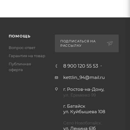
ПОМОЩЬ
ПОДПИСАТЬСЯ НА
РАССЫЛКУ
Вопрос-ответ
Гарантия на товар
Публичная
8 900 120 55 53
оферта
kettlin_94@mail.ru
г. Ростов-на-Дону,
ул. Еременко 99
г. Батайск
ул. Куйбышева 108
Село Новобатайск,
ул. Ленина 61б