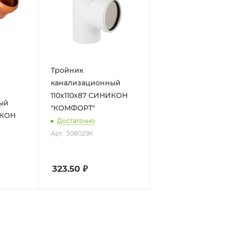
Тройник
канализационный
110х110х87 СИНИКОН
ый
"КОМФОРТ"
Достаточно
Арт.: 508029К
323.50
₽