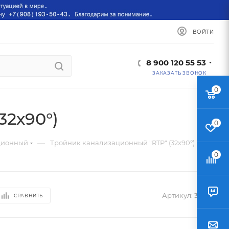
ВОЙТИ
8 900 120 55 53
ЗАКАЗАТЬ ЗВОНОК
0
32х90°)
0
—
ционный
Тройник канализационный "RTP" (32х90°)
0
Артикул:
37035
СРАВНИТЬ