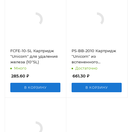
FCFE-10-SL Картридж
PS-BB-2010 Картридж
"Unicorn" для удаления
"Unicorn" из
железа (10"SL)
вспененного
полипропилена (20"BB
Много
Достаточно
10 микрон)
285.60
₽
661.30
₽
В КОРЗИНУ
В КОРЗИНУ