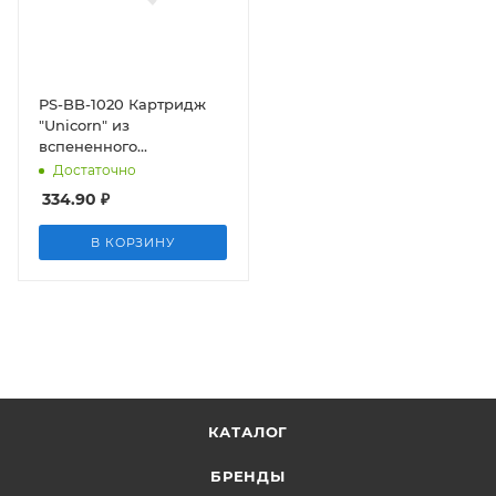
PS-BB-1020 Картридж
"Unicorn" из
вспененного
полипропилена (10"BB
Достаточно
20 микрон)
334.90
₽
В КОРЗИНУ