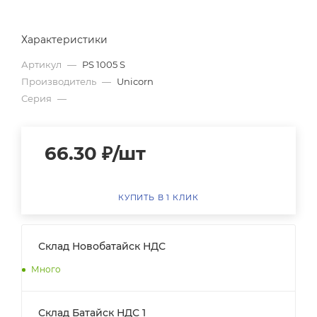
Характеристики
Артикул
—
PS 1005 S
Производитель
—
Unicorn
Серия
—
66.30
₽
/шт
КУПИТЬ В 1 КЛИК
Склад Новобатайск НДС
Много
Склад Батайск НДС 1