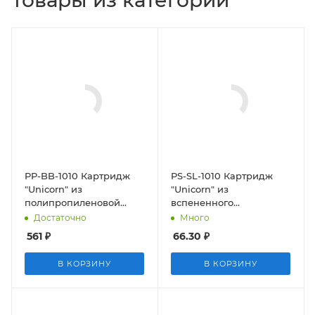
Товары из категории
PP-BB-1010 Картридж
PS-SL-1010 Картридж
"Unicorn" из
"Unicorn" из
полипропиленовой
вспененного
нити (10"BB 10 микрон)
полипропилена (10"SL
Достаточно
Много
10 микрон)
561
₽
66.30
₽
В КОРЗИНУ
В КОРЗИНУ