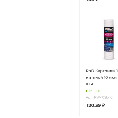
RnD Картридж 1
нитяной 10 мкм
10SL
Много
Арт.: PW-10SL-10
120.39
₽