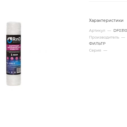
Характеристики
Артикул
—
DF031
Производитель
—
ФИЛЬТР
Серия
—