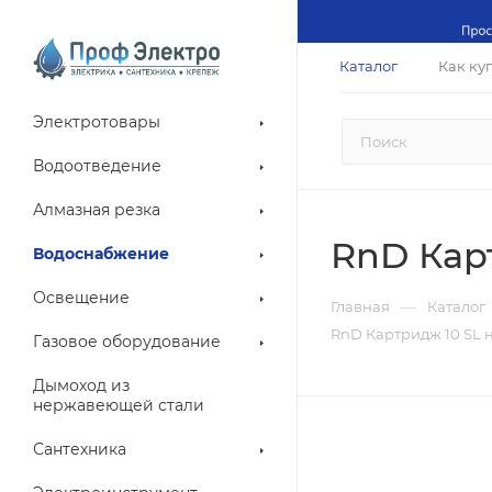
Каталог
Как ку
Электротовары
Водоотведение
Алмазная резка
RnD Карт
Водоснабжение
Освещение
—
Главная
Каталог
RnD Картридж 10 SL н
Газовое оборудование
Дымоход из
нержавеющей стали
Сантехника