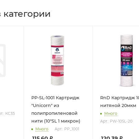
 категории
PP-SL-1001 Картридж
RnD Картридж 1
"Unicorn" из
нитяной 20мкм
полипропиленовой
т.: КС35
Много
нити (10"SL 1 микрон)
Арт.: PW-10SL-20
Много
Арт.: PP_1001
115.60
₽
120.39
₽