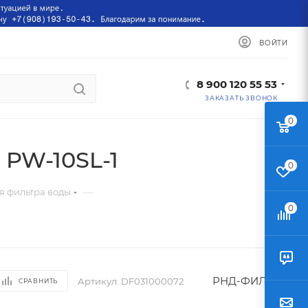
ВОЙТИ
8 900 120 55 53
ЗАКАЗАТЬ ЗВОНОК
0
 PW-10SL-1
0
—
я фильтра воды
0
РНД-ФИЛЬТР
Артикул:
DF031000072
СРАВНИТЬ