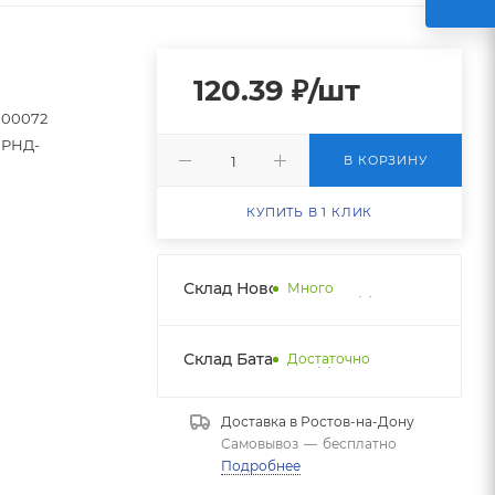
120.39
₽
/шт
000072
РНД-
В КОРЗИНУ
КУПИТЬ В 1 КЛИК
Склад Новобатайск НДС
Много
Склад Батайск НДС 1
Достаточно
Доставка в
Ростов-на-Дону
Самовывоз
—
бесплатно
Подробнее