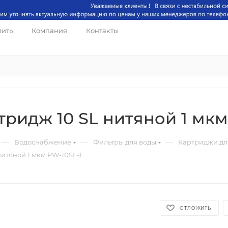
пить
Компания
Контакты
ридж 10 SL нитяной 1 мкм
—
—
—
Водоснабжение
Фильтры для воды
Картриджи дл
итяной 1 мкм PW-10SL-1
ОТЛОЖИТЬ