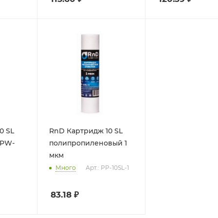
0 SL
RnD Картридж 10 SL
 PW-
полипропиленовый 1
мкм
Много
Арт.: PP-10SL-1
83.18
₽