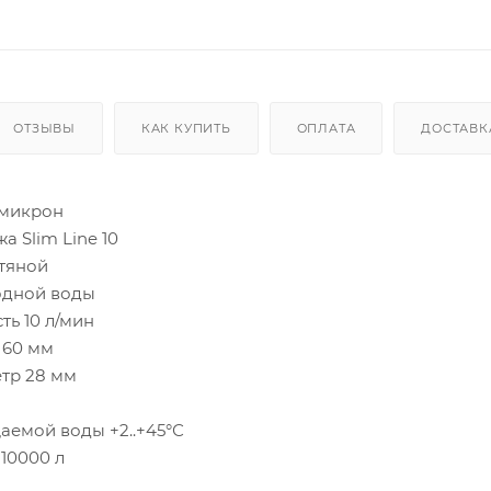
ОТЗЫВЫ
КАК КУПИТЬ
ОПЛАТА
ДОСТАВК
 микрон
а Slim Line 10
тяной
одной воды
ь 10 л/мин
 60 мм
тр 28 мм
аемой воды +2..+45°С
10000 л