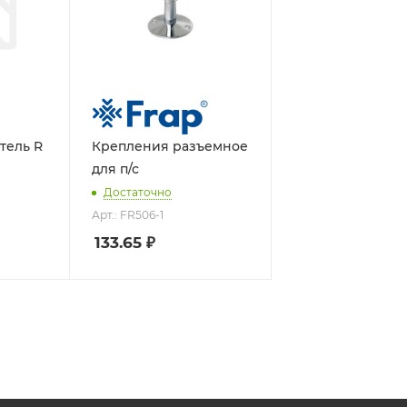
тель R
Крепления разъемное
для п/с
Достаточно
Арт.: FR506-1
133.65
₽