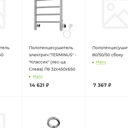
тель
Полотенцесушитель
Полотенцесуши
60
электрич."TERMINUS" -
80/50/50 сбоку
"Классик" (лес-ца
Мало
Слева) П6 32х450x650
Мало
14 621
₽
7 367
₽