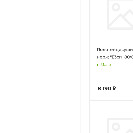
Полотенцесуши
нерж "Е3сп" 80/
Мало
8 190
₽