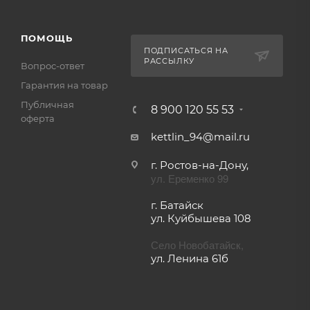
ПОМОЩЬ
ПОДПИСАТЬСЯ НА
РАССЫЛКУ
Вопрос-ответ
Гарантия на товар
Публичная
8 900 120 55 53
оферта
kettlin_94@mail.ru
г. Ростов-на-Дону,
ул. Еременко 99
г. Батайск
ул. Куйбышева 108
Село Новобатайск,
ул. Ленина 61б