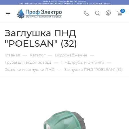
0
Заглушка ПНД
"POELSAN" (32)
—
—
—
Главная
Каталог
Водоснабжение
—
—
Трубы для водопровода
ПНД трубы и фитинги
—
Седелки и заглушки ПНД
Заглушка ПНД "POELSAN" (32)