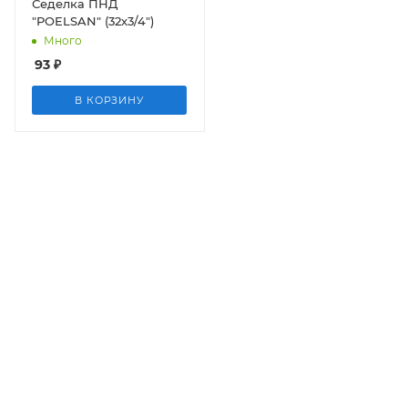
Седелка ПНД
"POELSAN" (32х3/4")
Много
93
₽
В КОРЗИНУ