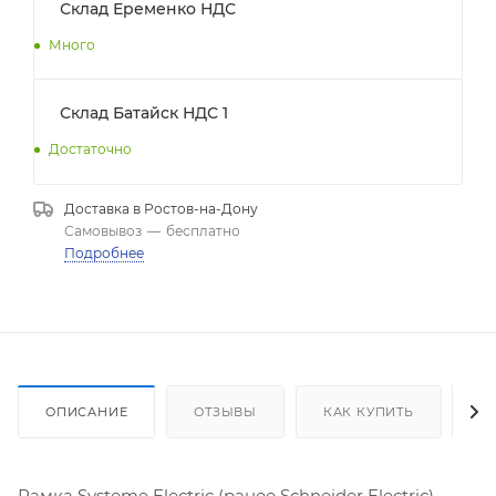
Склад Еременко НДС
Много
Склад Батайск НДС 1
Достаточно
Доставка в
Ростов-на-Дону
Самовывоз
—
бесплатно
Подробнее
ОПИСАНИЕ
ОТЗЫВЫ
КАК КУПИТЬ
О
Рамка Systeme Electric (ранее Schneider Electric)