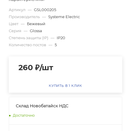
Артикул
—
GSL000205
Производитель
—
Systeme Electric
Цвет
—
Бежевый
Серия
—
Glossa
Степень защиты (IP)
—
IP20
Количество постов
—
5
260
₽
/шт
КУПИТЬ В 1 КЛИК
Склад Новобатайск НДС
Достаточно