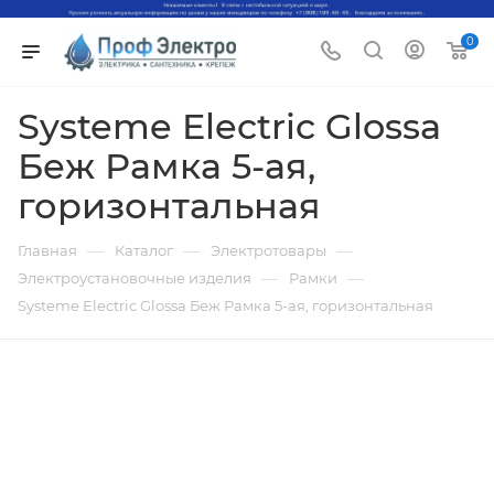
0
Systeme Electric Glossa
Беж Рамка 5-ая,
горизонтальная
—
—
—
Главная
Каталог
Электротовары
—
—
Электроустановочные изделия
Рамки
Systeme Electric Glossa Беж Рамка 5-ая, горизонтальная