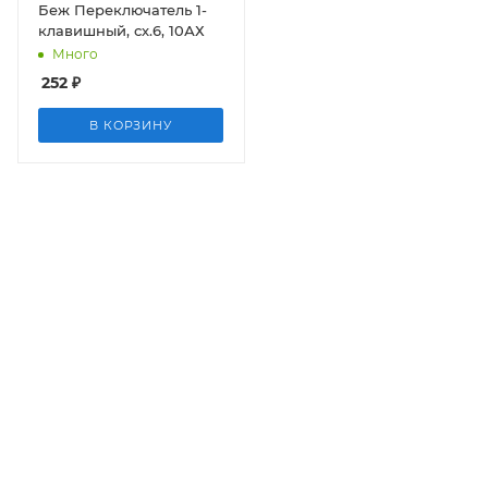
Беж Переключатель 1-
клавишный, сх.6, 10АХ
Много
252
₽
В КОРЗИНУ