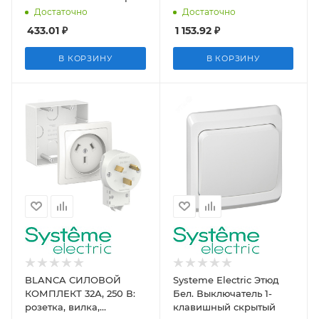
с изолирующей
со шторками белая
Достаточно
Достаточно
пластиной, 16А, 250В,
монтажная пластина
433.01
₽
1 153.92
₽
белый
Systeme E
В КОРЗИНУ
В КОРЗИНУ
BLANCA СИЛОВОЙ
Systeme Electric Этюд
КОМПЛЕКТ 32А, 250 В:
Бел. Выключатель 1-
розетка, вилка,
клавишный скрытый