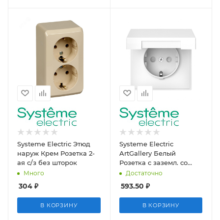
Systeme Electric Этюд
Systeme Electric
наруж Крем Розетка 2-
ArtGallery Белый
ая с/з без шторок
Розетка с заземл. со
шторк. с крышк., 16А,
Много
Достаточно
IP20
304
₽
593.50
₽
В КОРЗИНУ
В КОРЗИНУ