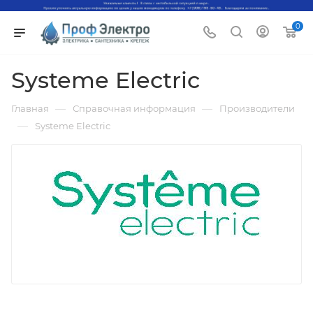
0
Systeme Electric
—
—
Главная
Справочная информация
Производители
—
Systeme Electric