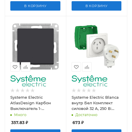
В КОРЗИНУ
В КОРЗИНУ
Systeme Electric
Systeme Electric Blanca
AtlasDesign Карбон
внутр Бел Комплект
Выключатель 1-
силовой 32 А, 250 В:
клавишный сх.1, 10АХ,
розетка, вилка,
Много
Достаточно
механизм
монтажная коробка
357.83
₽
673
₽