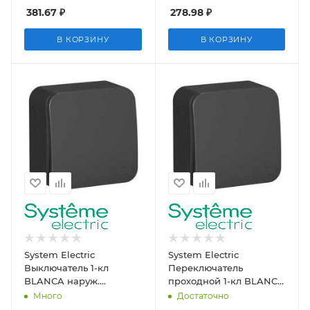
механизм
381.67
₽
278.98
₽
В КОРЗИНУ
В КОРЗИНУ
System Electric
System Electric
Выключатель 1-кл
Переключатель
BLANCA наруж.
проходной 1-кл BLANCA
антрацит с изол.
наруж. антрацит с
Много
Достаточно
пластиной
изол.пластиной