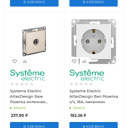
В КОРЗИНУ
В КОРЗИНУ
Systeme Electric
Systeme Electric
AtlasDesign Беж
AtlasDesign Бел Розетка
Розетка антенная
с/з, 16А, механизм
одиночная TV
Много
Много
коннектор, механизм
237.90
₽
192.26
₽
В КОРЗИНУ
В КОРЗИНУ