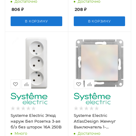
подъемная коробка,
Достаточно
Достаточно
БЕЛЫЙ
806
₽
208
₽
В КОРЗИНУ
В КОРЗИНУ
Systeme Electric Этюд
Systeme Electric
наруж Бел Розетка 3-ая
AtlasDesign Жемчуг
б/з без шторок 16А 250B
Выключатель 1-
клавишный сх.1, 10АХ,
Много
Достаточно