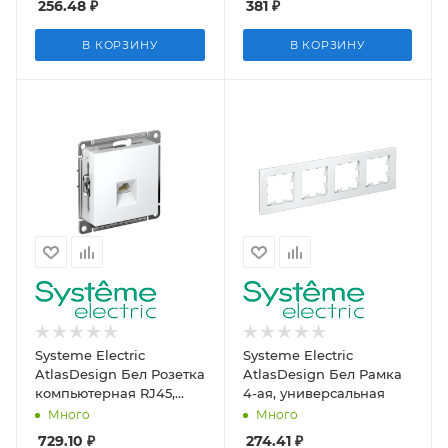
256.48
₽
381
₽
В КОРЗИНУ
В КОРЗИНУ
Systeme Electric
Systeme Electric
AtlasDesign Бел Розетка
AtlasDesign Бел Рамка
компьютерная RJ45,
4-ая, универсальная
механизм
Много
Много
729.10
₽
274.41
₽