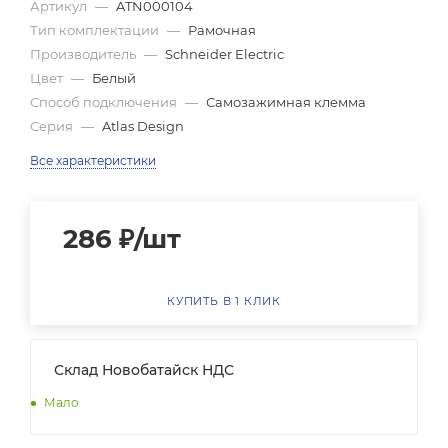
Артикул
—
ATN000104
Тип комплектации
—
Рамочная
Производитель
—
Schneider Electric
Цвет
—
Белый
Способ подключения
—
Самозажимная клемма
Серия
—
Atlas Design
Все характеристики
286
₽
/шт
КУПИТЬ В 1 КЛИК
Склад Новобатайск НДС
Мало