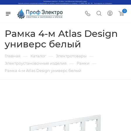
0
Рамка 4-м Atlas Design
универс белый
—
—
—
Главная
Каталог
Электротовары
—
—
Электроустановочные изделия
Рамки
Рамка 4-м Atlas Design универс белый