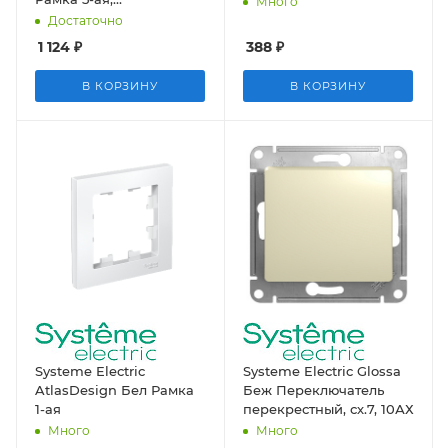
Много
универсальная
Достаточно
1 124
₽
388
₽
В КОРЗИНУ
В КОРЗИНУ
Systeme Electric
Systeme Electric Glossa
AtlasDesign Бел Рамка
Беж Переключатель
1-ая
перекрестный, сх.7, 10АХ
Много
Много