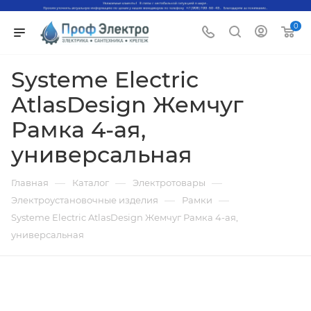
0
Systeme Electric
AtlasDesign Жемчуг
Рамка 4-ая,
универсальная
—
—
—
Главная
Каталог
Электротовары
—
—
Электроустановочные изделия
Рамки
Systeme Electric AtlasDesign Жемчуг Рамка 4-ая,
универсальная