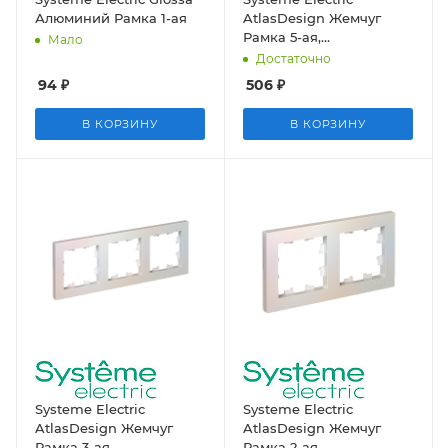
Алюминий Рамка 1-ая
AtlasDesign Жемчуг
Рамка 5-ая,
Мало
универсальная
Достаточно
94
₽
506
₽
В КОРЗИНУ
В КОРЗИНУ
Systeme Electric
Systeme Electric
AtlasDesign Жемчуг
AtlasDesign Жемчуг
Рамка 3-ая,
Рамка 2-ая,