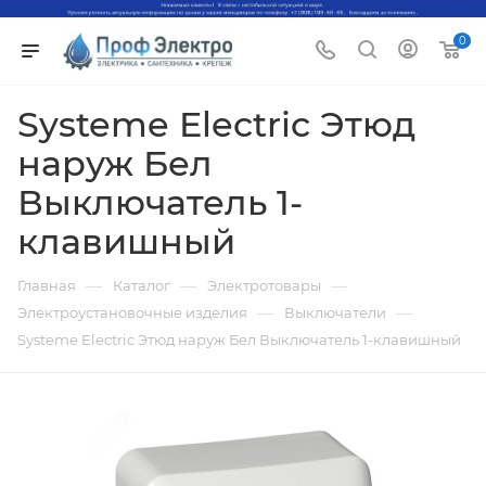
0
Systeme Electric Этюд
наруж Бел
Выключатель 1-
клавишный
—
—
—
Главная
Каталог
Электротовары
—
—
Электроустановочные изделия
Выключатели
Systeme Electric Этюд наруж Бел Выключатель 1-клавишный