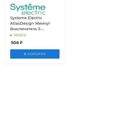
Systeme Electric
AtlasDesign Жемчуг
Выключатель 3-
клавишный сх.1+1+1,
Много
10АХ, механизм
506
₽
В КОРЗИНУ