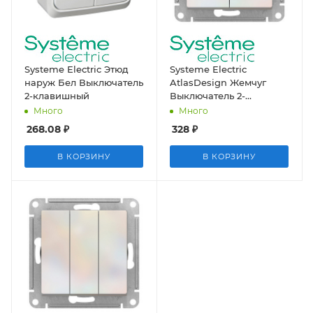
Systeme Electric Этюд
Systeme Electric
наруж Бел Выключатель
AtlasDesign Жемчуг
2-клавишный
Выключатель 2-
клавишный сх.5, 10АХ,
Много
Много
механизм
268.08
₽
328
₽
В КОРЗИНУ
В КОРЗИНУ