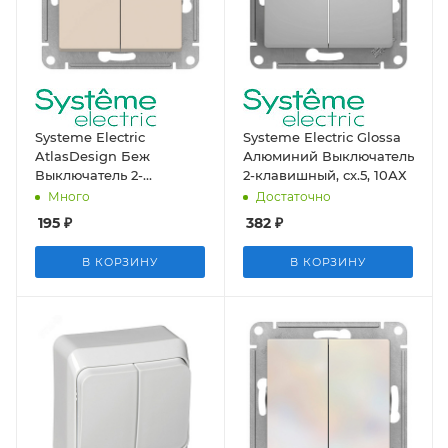
Systeme Electric
Systeme Electric Glossa
AtlasDesign Беж
Алюминий Выключатель
Выключатель 2-
2-клавишный, сх.5, 10АХ
клавишный сх.5, 10АХ,
Много
Достаточно
механизм
195
₽
382
₽
В КОРЗИНУ
В КОРЗИНУ