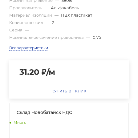
Номин. напряжение
—
380В
Производитель
—
Альфакабель
Материал изоляции
—
ПВХ пластикат
Количество жил
—
2
Серия
—
Номинальное сечение проводника
—
0,75
Все характеристики
31.20
₽
/м
КУПИТЬ В 1 КЛИК
Склад Новобатайск НДС
Много