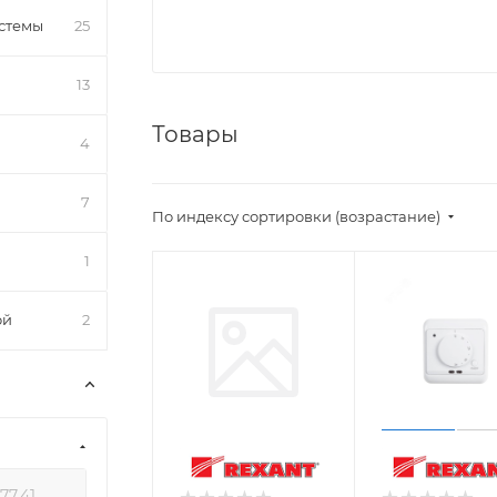
стемы
25
13
Товары
4
7
По индексу сортировки (возрастание)
1
ой
2