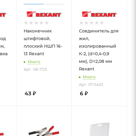
Наконечник
Соединитель для
под
штифтовой,
жил,
мм,
плоский НШП 16-
изолированный
овка
13 Rexant
К-2, (d=0,4-0,9
мм), D=2,08 мм
Много
Rexant
Арт.: 08-1725
Много
Арт.: 07-5402
43
₽
6
₽