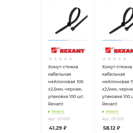
Хомут-стяжка
Хомут-стяжка
кабельная
кабельная
нейлоновая 100
нейлоновая 1
x2,5мм, черная,
x2,5мм, черна
упаковка 100 шт.
упаковка 100 
Rexant
Rexant
Много
Много
Арт.: 07-0101
Арт.: 07-0151
41.29
₽
58.12
₽