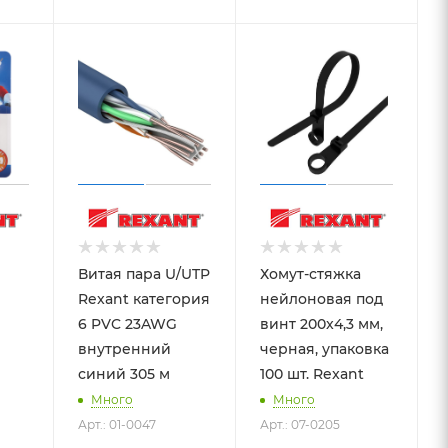
Витая пара U/UTP
Хомут-стяжка
Rexant категория
нейлоновая под
6 PVC 23AWG
винт 200x4,3 мм,
внутренний
черная, упаковка
синий 305 м
100 шт. Rexant
Много
Много
Арт.: 01-0047
Арт.: 07-0205