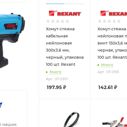
Хомут-стяжка
Хомут-стяжка
кабельная
нейлоновая 
нейлоновая
винт 150x3,6 
300x3.6 мм,
черная, упак
черный, упаковка
100 шт. Rexant
100 шт. Rexant
Много
Много
Арт.: 07-0155
Арт.: 07-0301
197.95
₽
142.61
₽
се наших