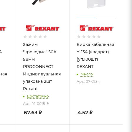
Зажим
Бирка кабельная
А
"крокодил" 50А
У-134 (квадрат)
98мм
(уп.100шт)
PROCONNECT
REXANT
ная
Индивидуальная
Много
упаковка 2шт
Арт.: 07-6234
Rexant
Достаточно
Арт.: 16-0018-9
67.63
₽
4.52
₽