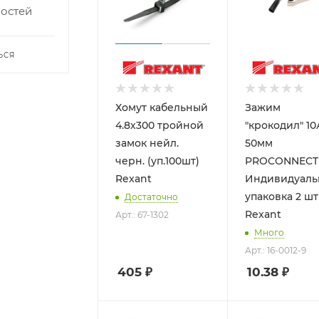
востей
ЬСЯ
Хомут кабельный
Зажим
4.8х300 тройной
"крокодил" 10
замок нейл.
50мм
черн. (уп.100шт)
PROCONNECT
Rexant
Индивидуаль
упаковка 2 шт
Достаточно
Rexant
Арт.: 67-1302
Много
Арт.: 16-0012-9
405
₽
10.38
₽