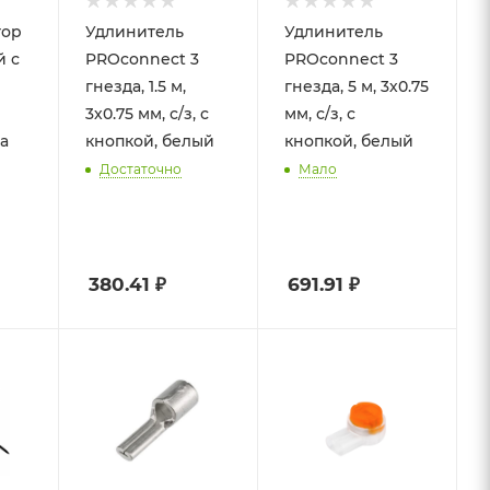
тор
Удлинитель
Удлинитель
й с
PROconnect 3
PROconnect 3
гнезда, 1.5 м,
гнезда, 5 м, 3х0.75
3х0.75 мм, с/з, с
мм, с/з, с
а
кнопкой, белый
кнопкой, белый
)
Достаточно
Мало
380.41
₽
691.91
₽