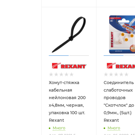
Хомут-стяжка
Соединитель
кабельная
слаботочных
нейлоновая 200
проводов
x4,8мм, черная,
"Скотчлок" до
упаковка 100 шт.
0,9мм., (5шт.)
Rexant
Rexant
Много
Много