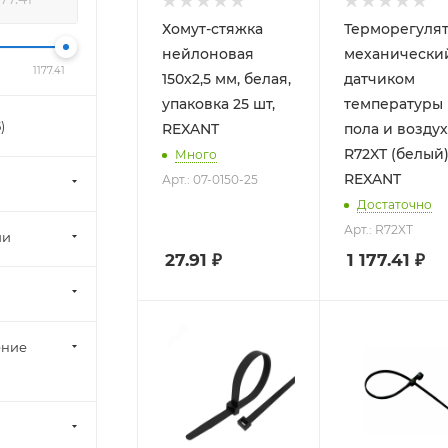
Хомут-стяжкa
Терморегуля
нeйлонoвая
механически
1177.41
150x2,5 мм, белая,
датчиком
упаковка 25 шт,
температуры
5
)
REXANT
пола и воздух
R72XT (белый
Много
REXANT
Арт.: 07-0150-25
Достаточно
Арт.: R72XT
ии
27.91
₽
1 177.41
₽
ение