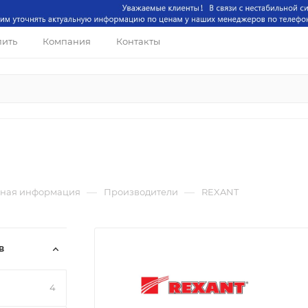
пить
Компания
Контакты
—
—
ная информация
Производители
REXANT
В
4