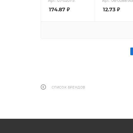
Арт.: 07-0201-5
Арт.: 06-0088-A5
174.87
₽
12.73
₽
СПИСОК БРЕНДОВ