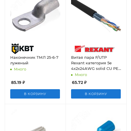
Наконечник ТМЛ 25-6-7
Витая пара F/UTP
луженый
Rexant категория 5e
4х2х24AWG solid CU PE
Много
OUTDOOR черн 305м
Много
85.19
₽
65.72
₽
В КОРЗИНУ
В КОРЗИНУ