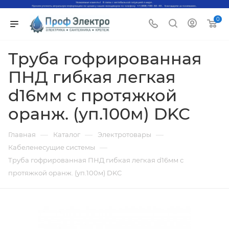
0
Труба гофрированная
ПНД гибкая легкая
d16мм с протяжкой
оранж. (уп.100м) DKC
—
—
—
Главная
Каталог
Электротовары
—
Кабеленесущие системы
Труба гофрированная ПНД гибкая легкая d16мм с
протяжкой оранж. (уп.100м) DKC