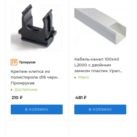
Кабель-канал 100х40
L2000 с двойным
замком пластик Урал
Крепеж-клипса из
Пак
полистирола d16 черн.
Мало
Промрукав
Достаточно
210
₽
481
₽
В КОРЗИНУ
В КОРЗИНУ