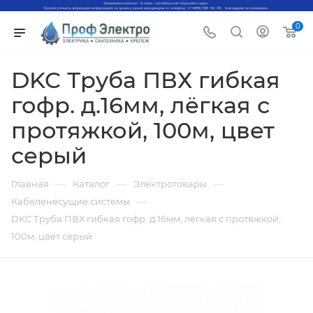
0
DKC Труба ПВХ гибкая
гофр. д.16мм, лёгкая с
протяжкой, 100м, цвет
серый
—
—
—
Главная
Каталог
Электротовары
—
Кабеленесущие системы
DKC Труба ПВХ гибкая гофр. д.16мм, лёгкая с протяжкой,
100м, цвет серый