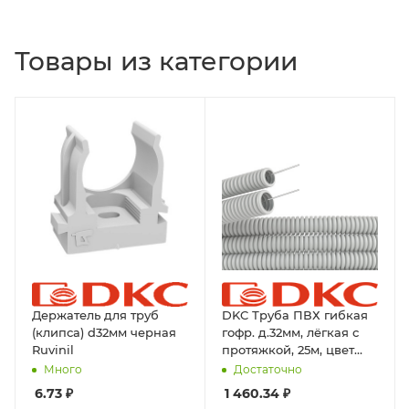
Товары из категории
Держатель для труб
DKC Труба ПВХ гибкая
(клипса) d32мм черная
гофр. д.32мм, лёгкая с
Ruvinil
протяжкой, 25м, цвет
серый
Много
Достаточно
6.73
₽
1 460.34
₽