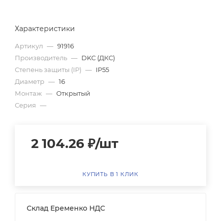
Характеристики
Артикул
—
91916
Производитель
—
DKC (ДКС)
Степень защиты (IP)
—
IP55
Диаметр
—
16
Монтаж
—
Открытый
Серия
—
2 104.26
₽
/шт
КУПИТЬ В 1 КЛИК
Склад Еременко НДС