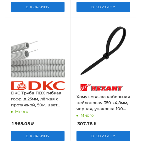
В КОРЗИНУ
В КОРЗИНУ
DKC Труба ПВХ гибкая
Хомут-стяжка кабельная
гофр. д.25мм, лёгкая с
нейлоновая 350 x4,8мм,
протяжкой, 50м, цвет
черная, упаковка 100
серый
Много
шт. Rexant
Много
1 965.05
₽
307.78
₽
В КОРЗИНУ
В КОРЗИНУ