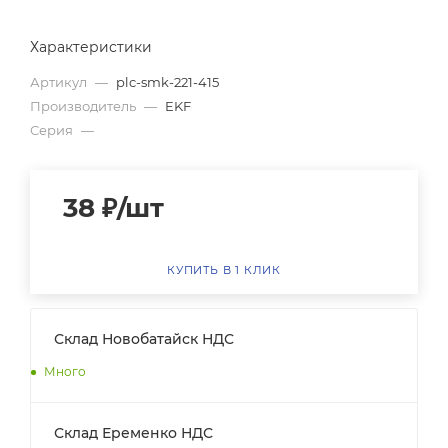
Характеристики
Артикул
—
plc-smk-221-415
Производитель
—
EKF
Серия
—
38
₽
/шт
КУПИТЬ В 1 КЛИК
Склад Новобатайск НДС
Много
Склад Еременко НДС