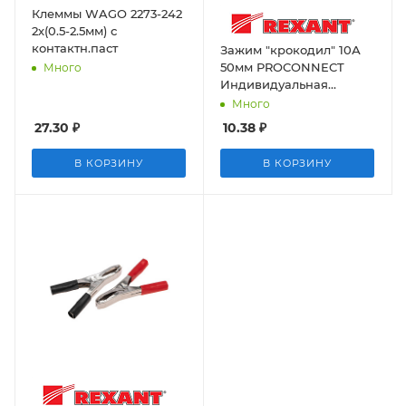
Клеммы WAGO 2273-242
2х(0.5-2.5мм) с
контактн.паст
Зажим "крокодил" 10А
50мм PROCONNECT
Много
Индивидуальная
упаковка 2 шт Rexant
Много
27.30
₽
10.38
₽
В КОРЗИНУ
В КОРЗИНУ