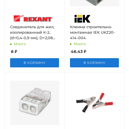
Соединитель для жил,
Клемма строительно-
изолированный К-2,
монтажная IEK UKZ20-
(d=0,4-0,9 мм), D=2,08
414-004
мм Rexant
Много
Много
6
₽
46.43
₽
В КОРЗИНУ
В КОРЗИНУ