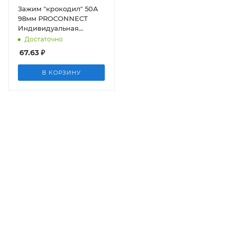
Зажим "крокодил" 50А
98мм PROCONNECT
Индивидуальная
упаковка 2шт Rexant
Достаточно
67.63
₽
В КОРЗИНУ