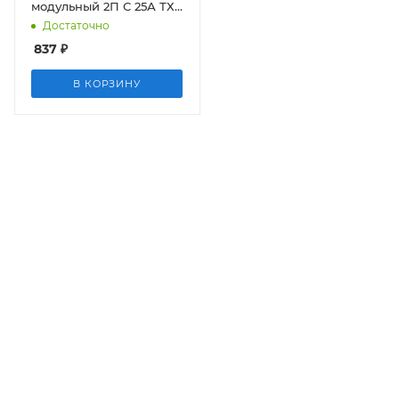
модульный 2П С 25А ТХЗ
6кА
Достаточно
837
₽
В КОРЗИНУ