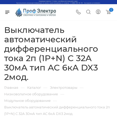
0
Выключатель
автоматический
дифференциального
тока 2п (1P+N) C 32А
30мА тип AC 6кА DX3
2мод.
—
—
—
Главная
Каталог
Электротовары
—
Низковольтное оборудование
—
Модульное оборудование
Выключатель автоматический дифференциального тока 2п
(1P+N) C 32А 30мА тип AC 6кА DX3 2мод.