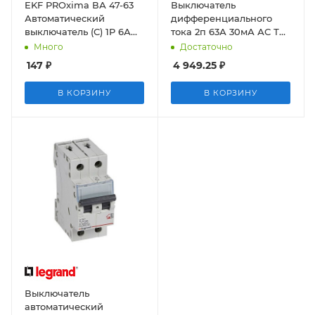
EKF PROxima ВА 47-63
Выключатель
Автоматический
дифференциального
выключатель (С) 1P 6А
тока 2п 63А 30мА АС ТХ3
4,5kA
УЗО
Много
Достаточно
147
₽
4 949.25
₽
В КОРЗИНУ
В КОРЗИНУ
Выключатель
автоматический