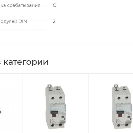
ика срабатывания
C
модулей DIN
2
 категории