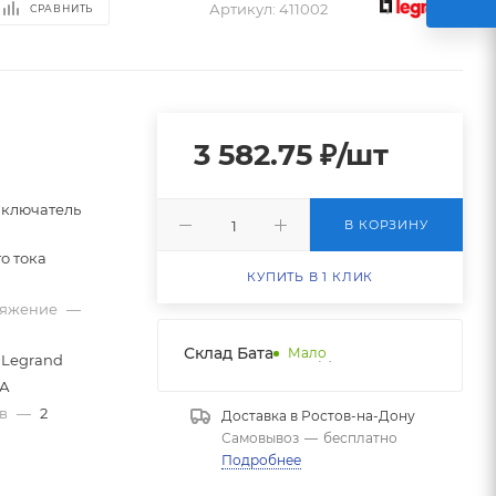
Артикул:
411002
СРАВНИТЬ
3 582.75
₽
/шт
ключатель
В КОРЗИНУ
о тока
КУПИТЬ В 1 КЛИК
ряжение
—
Склад Батайск НДС 1
Мало
Legrand
6А
ов
—
2
Доставка в
Ростов-на-Дону
Самовывоз
—
бесплатно
Подробнее