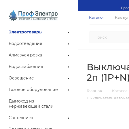
Каталог
Как ку
Электротовары
Водоотведение
Алмазная резка
Выключа
Водоснабжение
2п (1P+N
Освещение
Газовое оборудование
—
Главная
Каталог
Выключатель автомат
Дымоход из
нержавеющей стали
Сантехника