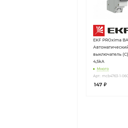
EKF PROxima ВА
Автоматически
выключатель (С) 1P 6А
4,5kA
Много
Арт.: mcb4763-1-06
147
₽