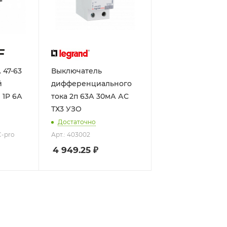
 47-63
Выключатель
й
дифференциального
тока 2п 63А 30мА АС
ТХ3 УЗО
Достаточно
C-pro
Арт.: 403002
4 949.25
₽