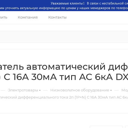
пить
Компания
Контакты
тель автоматический диф
) C 16А 30мА тип AC 6кА D
—
—
—
Электротовары
Низковольтное оборудование
Мо
ический дифференциального тока 2п (1P+N) C 16А 30мА тип AC 6к