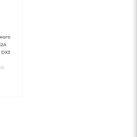
ного
32А
А DX3
005