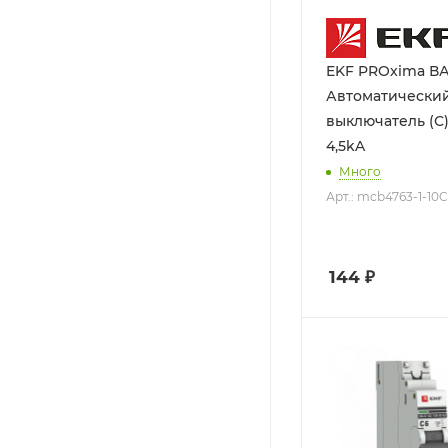
EKF PROxima ВА
Автоматически
выключатель (С) 1P 10А
4,5kA
Много
Арт.: mcb4763-1-10
144
₽