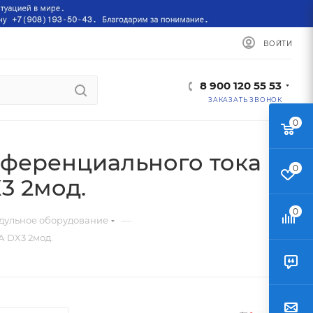
ВОЙТИ
8 900 120 55 53
ЗАКАЗАТЬ ЗВОНОК
0
ференциального тока
0
X3 2мод.
0
—
дульное оборудование
А DX3 2мод.