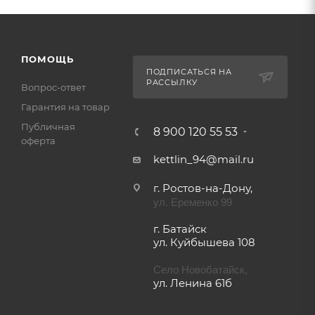
ПОМОЩЬ
ПОДПИСАТЬСЯ НА
РАССЫЛКУ
Вопрос-ответ
Гарантия на товар
Публичная
8 900 120 55 53
оферта
kettlin_94@mail.ru
г. Ростов-на-Дону,
ул. Еременко 99
г. Батайск
ул. Куйбышева 108
Село Новобатайск,
ул. Ленина 61б