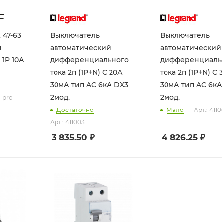
 47-63
Выключатель
Выключатель
й
автоматический
автоматический
дифференциального
дифференциаль
тока 2п (1P+N) C 20А
тока 2п (1P+N) C 
30мА тип AC 6кА DX3
30мА тип AC 6к
2мод.
2мод.
C-pro
Достаточно
Мало
Арт.: 411
Арт.: 411003
3 835.50
₽
4 826.25
₽