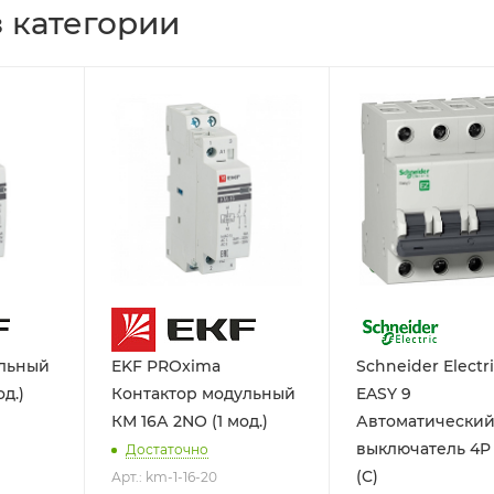
 категории
ульный
EKF PROxima
Schneider Electr
д.)
Контактор модульный
EASY 9
КМ 16А 2NО (1 мод.)
Автоматически
выключатель 4P
Достаточно
(C)
Арт.: km-1-16-20