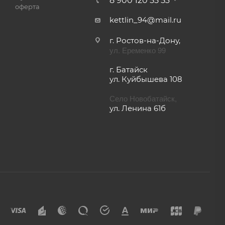
8 900 120 55 53
оферта
kettlin_94@mail.ru
г. Ростов-на-Дону,
ул. Еременко 99
г. Батайск
ул. Куйбышева 108
Село Новобатайск,
ул. Ленина 61б