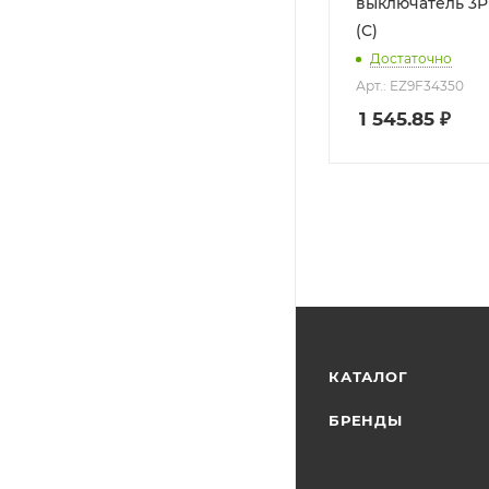
выключатель 3P
(C)
Достаточно
Арт.: EZ9F34350
1 545.85
₽
КАТАЛОГ
БРЕНДЫ