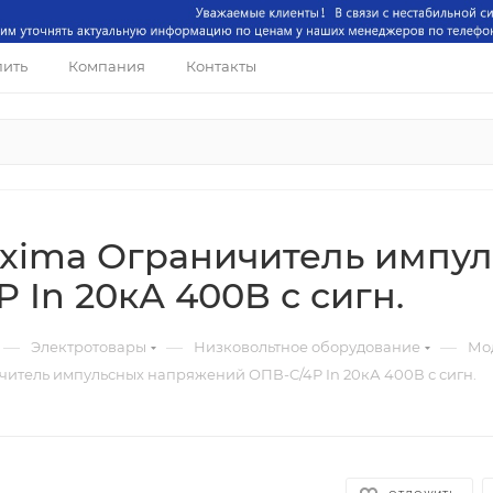
пить
Компания
Контакты
xima Ограничитель импу
 In 20кА 400В с сигн.
—
—
—
Электротовары
Низковольтное оборудование
Мо
итель импульсных напряжений ОПВ-C/4P In 20кА 400В с сигн.