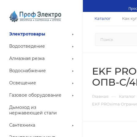
Каталог
Как ку
Электротовары
Водоотведение
Алмазная резка
EKF PRO
Водоснабжение
ОПВ-C/4P
Освещение
Газовое оборудование
—
Главная
Каталог
EKF PROxima Огранич
Дымоход из
нержавеющей стали
Сантехника