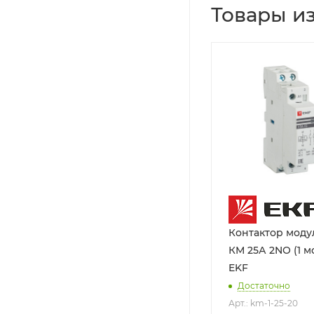
Товары из
Контактор мод
КМ 25А 2NО (1 мо
EKF
Достаточно
Арт.: km-1-25-20