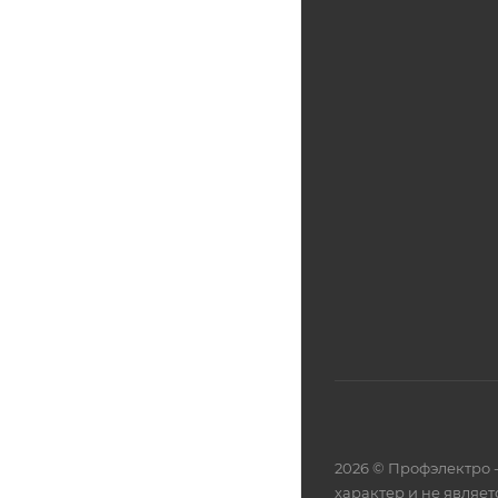
2026 © Профэлектро 
характер и не являе