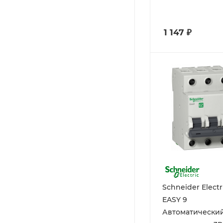
1 147
₽
Schneider Electr
EASY 9
Автоматически