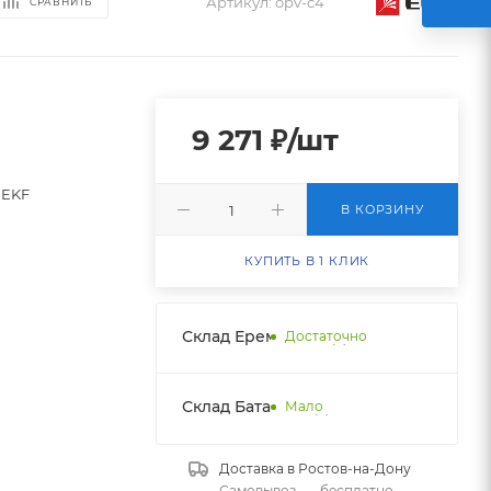
Артикул:
opv-c4
СРАВНИТЬ
9 271
₽
/шт
EKF
В КОРЗИНУ
КУПИТЬ В 1 КЛИК
Склад Еременко НДС
Достаточно
Склад Батайск НДС 1
Мало
Доставка в
Ростов-на-Дону
Самовывоз
—
бесплатно