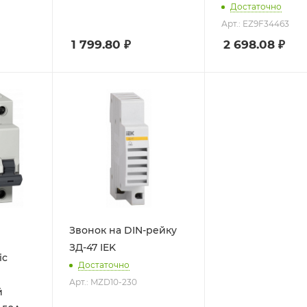
Достаточно
Арт.: EZ9F34463
1 799.80
₽
2 698.08
₽
Звонок на DIN-рейку
ЗД-47 IEK
ic
Достаточно
Арт.: MZD10-230
й