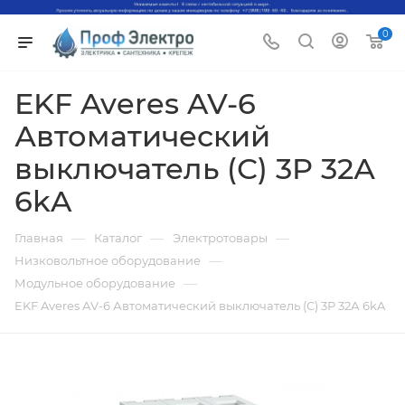
0
EKF Averes AV-6
Автоматический
выключатель (С) 3P 32А
6kA
—
—
—
Главная
Каталог
Электротовары
—
Низковольтное оборудование
—
Модульное оборудование
EKF Averes AV-6 Автоматический выключатель (С) 3P 32А 6kA