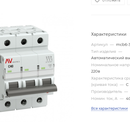
ОТЛОЖИТЬ
Характеристики
Артикул
—
mcb6-3
Тип изделия
—
Автоматический в
Номинальное нап
220в
Характеристика с
(кривая тока)
—
C
Производитель
—
Номин. ток, А
—
4
Все характеристики