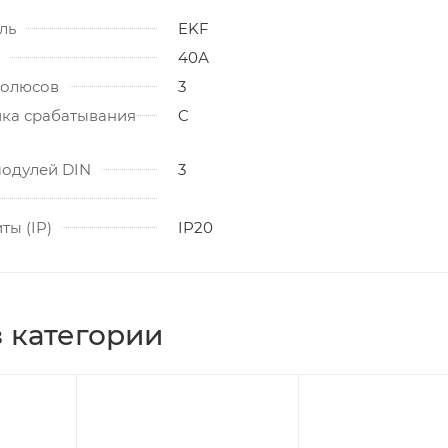
ль
EKF
40А
полюсов
3
ика срабатывания
C
модулей DIN
3
ты (IP)
IP20
 категории