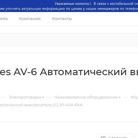
пить
Компания
Контакты
es AV-6 Автоматический в
—
—
—
Электротовары
Низковольтное оборудование
Мо
матический выключатель (С) 3P 40А 6kA