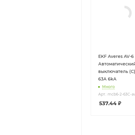
EKF Averes AV-6
Автоматически
выключатель (С) 2P
63А 6kA
Много
Арт.: mcb6-2-63C-a
537.44
₽