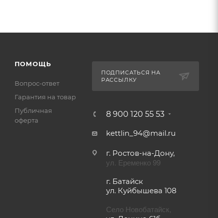
ПОМОЩЬ
ПОДПИСАТЬСЯ НА
РАССЫЛКУ
Вопрос-ответ
Гарантия на товар
Публичная
8 900 120 55 53
оферта
kettlin_94@mail.ru
г. Ростов-на-Дону,
ул. Еременко 99
г. Батайск
ул. Куйбышева 108
Село Новобатайск,