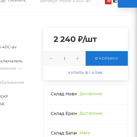
Артикул:
mcb6-3-40C-av
СРАВНИТЬ
2 240
₽
/шт
-40C-av
В КОРЗИНУ
ыключатель
ряжение
—
КУПИТЬ В 1 КЛИК
рабатывания
Склад Новобатайск НДС
Достаточно
EKF
0А
Склад Еременко НДС
Достаточно
Склад Батайск НДС 1
Мало