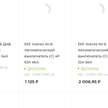
6 Диф.
EKF Averes AV-6
EKF Averes AV-6
Автоматический
Автоматически
С 6кА
выключатель (С) 4P
выключатель (С) 3P
63А 6kA
32А 6kA
-30-ac-
Достаточно
Достаточно
Арт.: mcb6-4-63C-av
Арт.: mcb6-3-32C-a
1 125
₽
2 006.95
₽