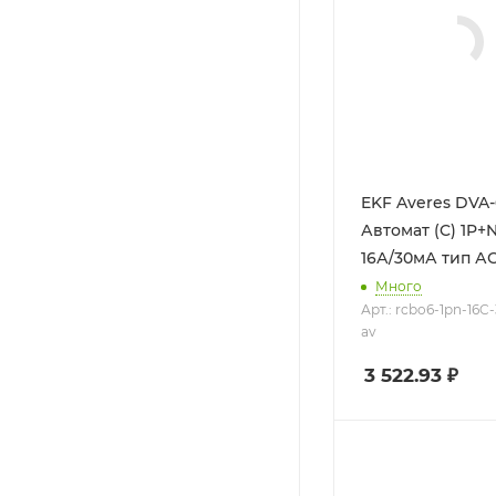
EKF Averes DVA-
Автомат (C) 1P+N
16А/30мА тип А
Много
Арт.: rcbo6-1pn-16C
av
3 522.93
₽