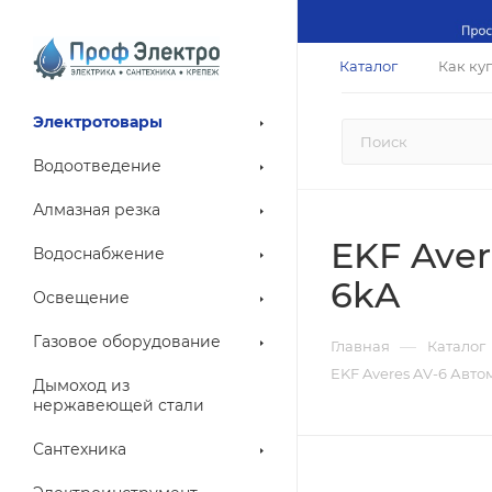
Каталог
Как ку
Электротовары
Водоотведение
Алмазная резка
EKF Aver
Водоснабжение
6kA
Освещение
Газовое оборудование
—
Главная
Каталог
EKF Averes AV-6 Авто
Дымоход из
нержавеющей стали
Сантехника