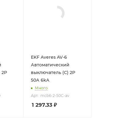
EKF Averes AV-6
й
Автоматический
выключатель (С) 2P
50А 6kA
Много
v
Арт.: mcb6-2-50C-av
1 297.33
₽