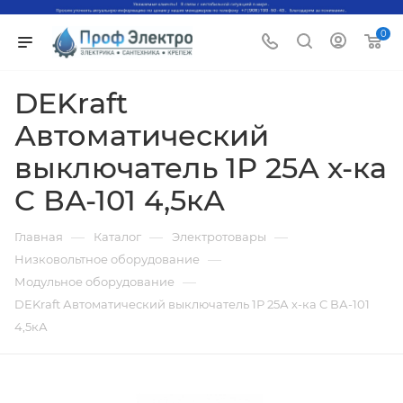
0
DEKraft
Автоматический
выключатель 1Р 25А х-ка
C ВА-101 4,5кА
—
—
—
Главная
Каталог
Электротовары
—
Низковольтное оборудование
—
Модульное оборудование
DEKraft Автоматический выключатель 1Р 25А х-ка C ВА-101
4,5кА